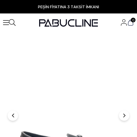
PEŞİN FİYATINA 3 TAKSİT İMKANI
TÜM ÜRÜNLERDE ÜCRETSİZ KARGO
Yeni Sezon Ürünlerde Özel Fırsatlar
0
Seçili Ürünlerde Hızlı Teslimat