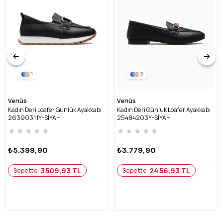
1
2
Venüs
Venüs
Kadın Deri Loafer Günlük Ayakkabı
Kadın Deri Günlük Loafer Ayakkabı
26390311Y-SİYAH
25484203Y-SİYAH
★
★
★
★
★
★
★
★
★
★
₺5.399,90
₺3.779,90
3509,93 TL
2456,93 TL
Sepette
Sepette