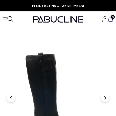
PEŞİN FİYATINA 3 TAKSİT İMKANI
TÜM ÜRÜNLERDE ÜCRETSİZ KARGO
Yeni Sezon Ürünlerde Özel Fırsatlar
0
Seçili Ürünlerde Hızlı Teslimat