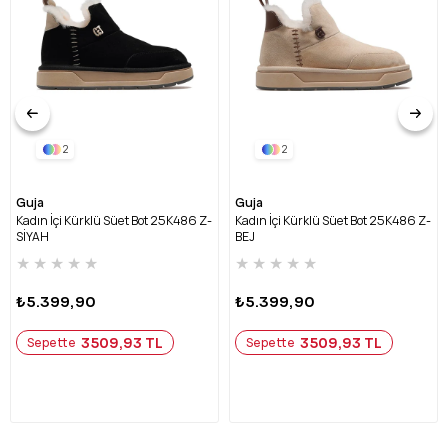
2
2
Guja
Guja
Kadın İçi Kürklü Süet Bot 25K486 Z-
Kadın İçi Kürklü Süet Bot 25K486 Z-
SİYAH
BEJ
★
★
★
★
★
★
★
★
★
★
₺5.399,90
₺5.399,90
3509,93 TL
3509,93 TL
Sepette
Sepette