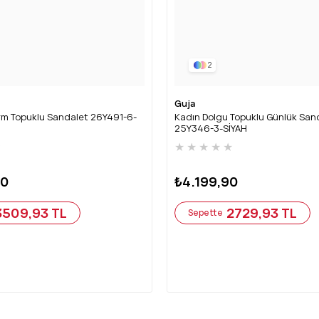
2
Guja
rm Topuklu Sandalet 26Y491-6-
Kadın Dolgu Topuklu Günlük San
25Y346-3-SİYAH
★
★
★
★
★
★
90
₺4.199,90
3509,93 TL
2729,93 TL
Sepette