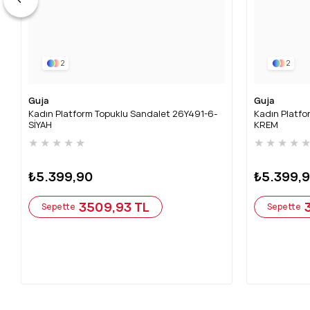
2
2
Guja
Guja
Kadın Platform Topuklu Sandalet 26Y491-6-
Kadın Platfo
SİYAH
KREM
★
★
★
★
★
★
★
★
★
₺5.399,90
₺5.399,
3509,93 TL
Sepette
Sepette