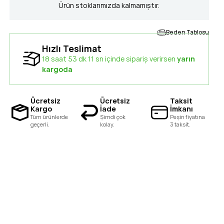
Ürün stoklarımızda kalmamıştır.
Beden Tablosu
Hızlı Teslimat
18 saat 53 dk 10 sn içinde sipariş verirsen
yarın
kargoda
Ücretsiz
Ücretsiz
Taksit
Kargo
İade
İmkanı
Tüm ürünlerde
Şimdi çok
Peşin fiyatına
geçerli.
kolay.
3 taksit.