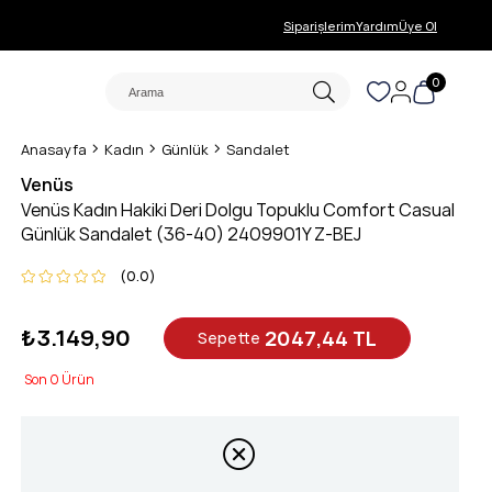
Siparişlerim
Yardım
Üye Ol
0
Anasayfa
Kadın
Günlük
Sandalet
Venüs
Venüs Kadın Hakiki Deri Dolgu Topuklu Comfort Casual
Günlük Sandalet (36-40) 2409901Y Z-BEJ
0.0
₺3.149,90
2047,44 TL
Sepette
0