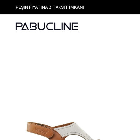
PEŞİN FİYATINA 3 TAKSİT İMKANI
TÜM ÜRÜNLERDE ÜCRETSİZ KARGO
Yeni Sezon Ürünlerde Özel Fırsatlar
Seçili Ürünlerde Hızlı Teslimat