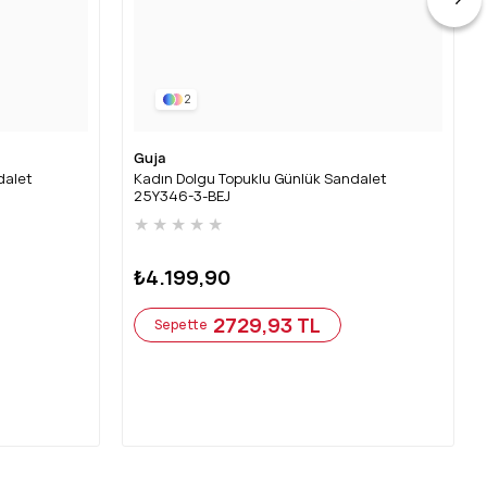
2
Guja
dalet
Kadın Dolgu Topuklu Günlük Sandalet
25Y346-3-BEJ
★
★
★
★
★
₺4.199,90
2729,93 TL
Sepette