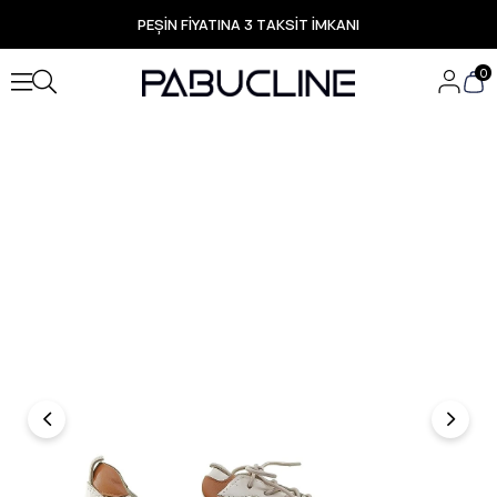
PEŞİN FİYATINA 3 TAKSİT İMKANI
TÜM ÜRÜNLERDE ÜCRETSİZ KARGO
Yeni Sezon Ürünlerde Özel Fırsatlar
0
Seçili Ürünlerde Hızlı Teslimat