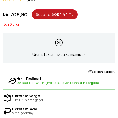
₺4.709,90
3061,44 TL
Sepette
0
Ürün stoklarımızda kalmamıştır.
Beden Tablosu
Hızlı Teslimat
06 saat 11 dk 03 sn içinde sipariş verirsen
yarın kargoda
Ücretsiz Kargo
Tüm ürünlerde geçerli.
Ücretsiz İade
Şimdi çok kolay.