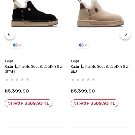
2
2
Guja
Guja
Kadın İçi Kürklü Süet Bot 25K486 Z-
Kadın İçi Kürklü Süet Bot 25K486 Z-
SİYAH
BEJ
★
★
★
★
★
★
★
★
★
★
₺5.399,90
₺5.399,90
3509,93 TL
3509,93 TL
Sepette
Sepette