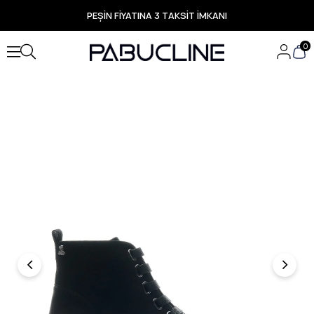
PEŞİN FİYATINA 3 TAKSİT İMKANI
TÜM ÜRÜNLERDE ÜCRETSİZ KARGO
Yeni Sezon Ürünlerde Özel Fırsatlar
0
Seçili Ürünlerde Hızlı Teslimat