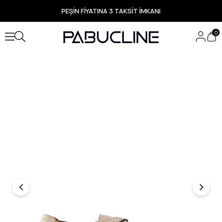
PEŞİN FİYATINA 3 TAKSİT İMKANI
TÜM ÜRÜNLERDE ÜCRETSİZ KARGO
Yeni Sezon Ürünlerde Özel Fırsatlar
0
Seçili Ürünlerde Hızlı Teslimat