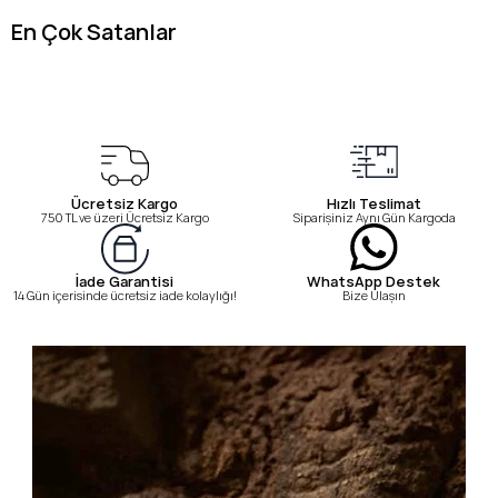
kombinleri, sofistike yaz akşam buluşmaları ve modern feminen
En Çok Satanlar
yaz kombinleri için ideal — Venüs'ün tasarım anlayışını fashion-
forward kadın gardırobuna sofistike bej dolgu topuk terlik
yorumla kazandıran tercih.
Ücretsiz Kargo
Hızlı Teslimat
750 TL ve üzeri Ücretsiz Kargo
Siparişiniz Aynı Gün Kargoda
WhatsApp Destek
İade Garantisi
Bize Ulaşın
14 Gün içerisinde ücretsiz iade kolaylığı!