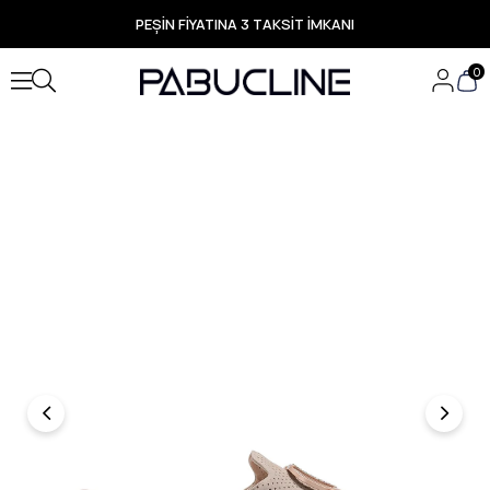
PEŞİN FİYATINA 3 TAKSİT İMKANI
TÜM ÜRÜNLERDE ÜCRETSİZ KARGO
Yeni Sezon Ürünlerde Özel Fırsatlar
0
Seçili Ürünlerde Hızlı Teslimat