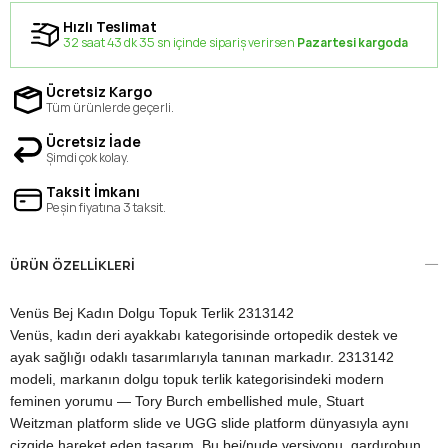
Hızlı Teslimat
32 saat 43 dk 35 sn içinde sipariş verirsen
Pazartesi kargoda
Ücretsiz Kargo
Tüm ürünlerde geçerli.
Ücretsiz İade
Şimdi çok kolay.
Taksit İmkanı
Peşin fiyatına 3 taksit.
ÜRÜN ÖZELLIKLERI
Venüs Bej Kadın Dolgu Topuk Terlik 2313142
Venüs, kadın deri ayakkabı kategorisinde ortopedik destek ve
ayak sağlığı odaklı tasarımlarıyla tanınan markadır. 2313142
modeli, markanın dolgu topuk terlik kategorisindeki modern
feminen yorumu — Tory Burch embellished mule, Stuart
Weitzman platform slide ve UGG slide platform dünyasıyla aynı
çizgide hareket eden tasarım. Bu bej/nude versiyonu, gardırobun