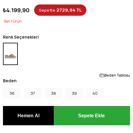
₺4.199,90
2729,94 TL
Sepette
1
Renk Seçenekleri
Beden Tablosu
Beden
36
37
38
39
40