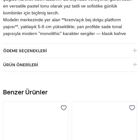
en versatile pastel tonu olarak yaz tatili ve sofistike günlük
kombinler için biçilmiş tercih.
Modelin merkezinde yer alan **krem/açık bej dolgu platform
yapısı**, yaklaşık 5-6 cm yükseklikte; yan profilde sade tonal
yapısıyla modern "monolithic" karakter sergiler — klasik kahve
karamel dolgudan farklı olarak monokrom feminen yorum. Bu
mid-platform yükseklik klasik düz tabanın stabilitesini koruyarak
ÖDEME SEÇENEKLERI
ayakkabıya boy uzatan zarif bir oran katar. Yan profilde dolgu
yapının dış yan tarafında yer alan **gold metalik dekoratif bant**
ÜRÜN ÖNERILERI
modelin imza mücevher detayı — Hermès Chypre topuk altı
metalik aksanına benzer fashion-forward aksan olarak modeli
sıradan dolgu terlikten ayırarak "premium" karakter konumuna
taşır. Dişli/dalgalı outsole anti-slip yüzeyiyle ıslak/kuru zeminde
Benzer Ürünler
güvenli tutuş sağlar. Ortopedik destekli iç ayak yatağı uzun gün
boyu konforu garanti eder — Venüs'ün anatomik tasarım
felsefesinin doğrudan yansıması.
Üst yapı, bej/nude süet/nubuk dokulu malzemeden üretilmiş;
modelin görsel imzasını oluşturan en güçlü iki detay **yoğun
perforasyon dokusu** ve **gold metalik oval dikdörtgen aksesuar
plakasıdır**. Perforasyon paterni hem yaz aylarında ayağın nefes