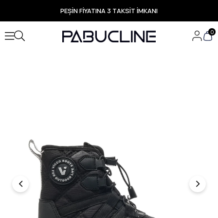
PEŞİN FİYATINA 3 TAKSİT İMKANI
TÜM ÜRÜNLERDE ÜCRETSİZ KARGO
Yeni Sezon Ürünlerde Özel Fırsatlar
0
Seçili Ürünlerde Hızlı Teslimat