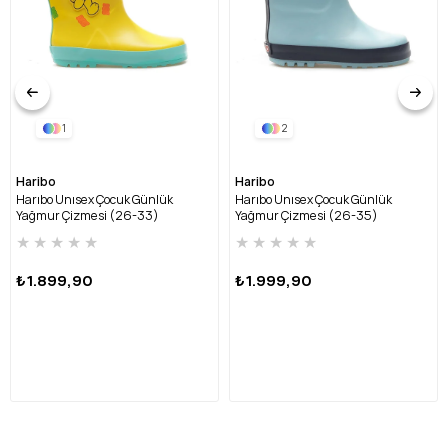
1
2
Haribo
Haribo
Harıbo Unısex Çocuk Günlük
Harıbo Unısex Çocuk Günlük
Yağmur Çizmesi (26-33)
Yağmur Çizmesi (26-35)
HRBFTW720 FU-SARI
HRBFTW701 FU-MAVİ
★
★
★
★
★
★
★
★
★
★
₺1.899,90
₺1.999,90