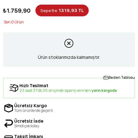
₺1.759,90
1319,93 TL
Sepette
0
Ürün stoklarımızda kalmamıştır.
Beden Tablosu
Hızlı Teslimat
23 saat 37 dk 04 sn içinde sipariş verirsen
yarın kargoda
Ücretsiz Kargo
Tüm ürünlerde geçerli.
Ücretsiz İade
Şimdi çok kolay.
Taksit İmkanı