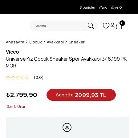
Siparişlerim
Yardım
Üye Ol
0
Anasayfa
Çocuk
Ayakkabı
Sneaker
Vicco
Universe Kız Çocuk Sneaker Spor Ayakkabı 346.199 PK-
MOR
0.0
₺2.799,90
2099,93 TL
Sepette
0