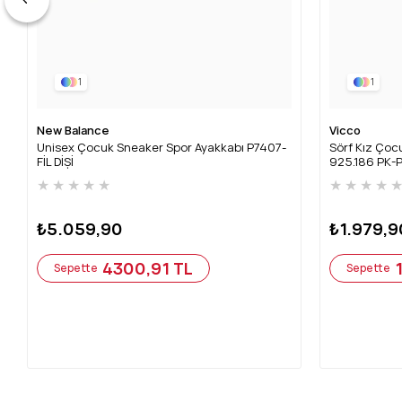
1
1
New Balance
Vicco
Unisex Çocuk Sneaker Spor Ayakkabı P7407-
Sörf Kız Çocu
FİL DİŞİ
925.186 PK-
★
★
★
★
★
★
★
★
★
₺5.059,90
₺1.979,9
4300,91 TL
Sepette
Sepette