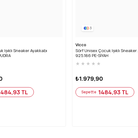
3
Vicco
k Işıklı Sneaker Ayakkabı
Sörf Unisex Çocuk Işıklı Sneaker
PUDRA
925.186 PE-SİYAH
★
★
★
★
★
★
0
₺1.979,90
1484,93 TL
1484,93 TL
Sepette