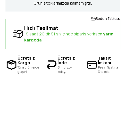
Ürün stoklarımızda kalmamıştır.
Beden Tablosu
Hızlı Teslimat
19 saat 20 dk 51 sn içinde sipariş verirsen
yarın
kargoda
Ücretsiz
Ücretsiz
Taksit
Kargo
İade
İmkanı
Tüm ürünlerde
Şimdi çok
Peşin fiyatına
geçerli.
kolay.
3 taksit.