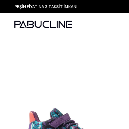
PEŞİN FİYATINA 3 TAKSİT İMKANI
TÜM ÜRÜNLERDE ÜCRETSİZ KARGO
Yeni Sezon Ürünlerde Özel Fırsatlar
Seçili Ürünlerde Hızlı Teslimat