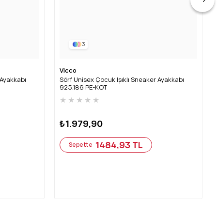
3
Vicco
 Ayakkabı
Sörf Unisex Çocuk Işıklı Sneaker Ayakkabı
925.186 PE-KOT
★
★
★
★
★
₺1.979,90
1484,93 TL
Sepette