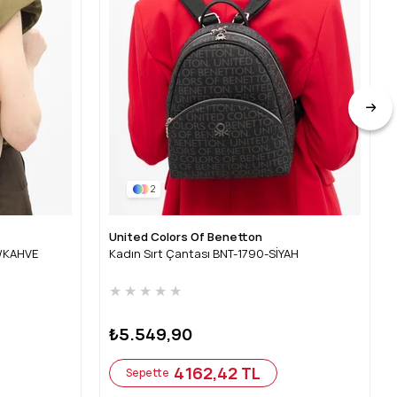
2
United Colors Of Benetton
J/KAHVE
Kadın Sırt Çantası BNT-1790-SİYAH
★
★
★
★
★
₺5.549,90
4162,42 TL
Sepette