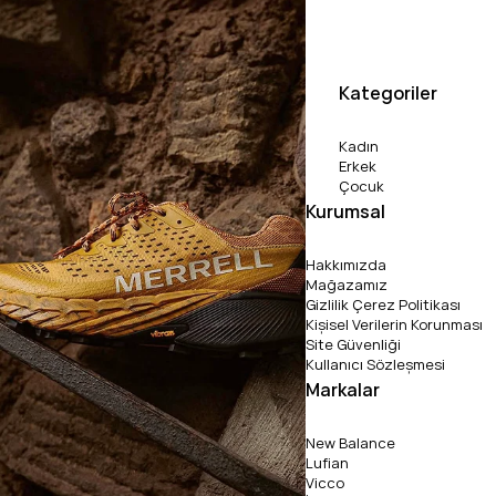
Kategoriler
Kadın
Erkek
Çocuk
Kurumsal
Hakkımızda
Mağazamız
Gizlilik Çerez Politikası
Kişisel Verilerin Korunması
Site Güvenliği
Kullanıcı Sözleşmesi
Markalar
New Balance
Lufian
Vicco