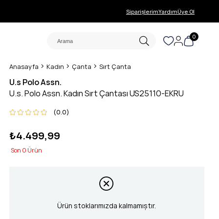
Siparişlerim
Yardım
Üye Ol
0
Anasayfa
Kadın
Çanta
Sırt Çanta
U.s Polo Assn.
U.s. Polo Assn. Kadın Sırt Çantası US25110-EKRU
0.0
₺4.499,99
0
Ürün stoklarımızda kalmamıştır.