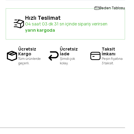
Beden Tablosu
Hızlı Teslimat
04 saat 03 dk 31 sn içinde sipariş verirsen
yarın kargoda
Ücretsiz
Ücretsiz
Taksit
Kargo
İade
İmkanı
Tüm ürünlerde
Şimdi çok
Peşin fiyatına
geçerli.
kolay.
3 taksit.