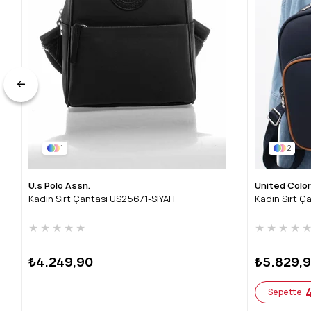
1
2
U.s Polo Assn.
United Colo
Kadın Sırt Çantası US25671-SİYAH
Kadın Sırt Ç
★
★
★
★
★
★
★
★
★
₺4.249,90
₺5.829,
Sepette