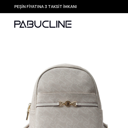
PEŞİN FİYATINA 3 TAKSİT İMKANI
TÜM ÜRÜNLERDE ÜCRETSİZ KARGO
Yeni Sezon Ürünlerde Özel Fırsatlar
Seçili Ürünlerde Hızlı Teslimat