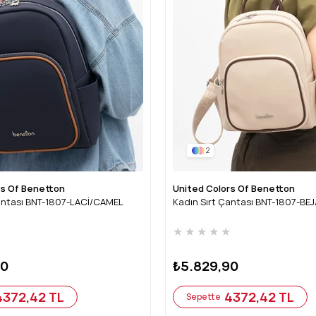
2
rs Of Benetton
United Colors Of Benetton
antası BNT-1807-LACİ/CAMEL
Kadın Sırt Çantası BNT-1807-BE
★
★
★
★
★
★
90
₺5.829,90
4372,42 TL
4372,42 TL
Sepette