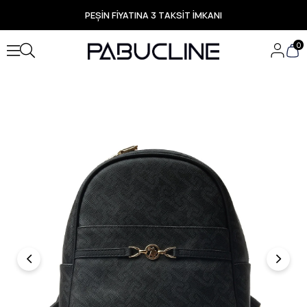
PEŞİN FİYATINA 3 TAKSİT İMKANI
TÜM ÜRÜNLERDE ÜCRETSİZ KARGO
Yeni Sezon Ürünlerde Özel Fırsatlar
0
Seçili Ürünlerde Hızlı Teslimat