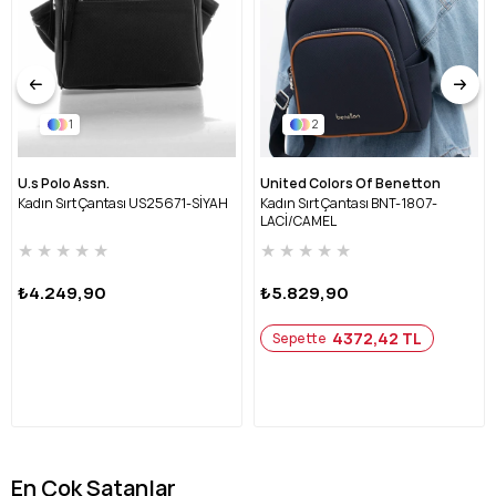
1
2
U.s Polo Assn.
United Colors Of Benetton
Kadın Sırt Çantası US25671-SİYAH
Kadın Sırt Çantası BNT-1807-
LACİ/CAMEL
★
★
★
★
★
★
★
★
★
★
₺4.249,90
₺5.829,90
4372,42 TL
Sepette
En Çok Satanlar