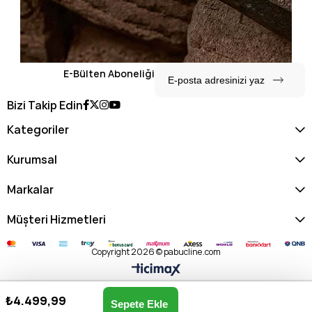
E-Bülten Aboneliği
Bizi Takip Edin
Kategoriler
Kurumsal
Markalar
Müşteri Hizmetleri
Copyright 2026 © pabucline.com
₺4.499,99
U.s. Polo Assn. Kadın Sırt Çantası US25110-SİYAH
Anasayfa
Favorilerim
Sepetim
Üye Girişi