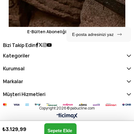
E-Bülten Aboneliği
Bizi Takip Edin
Kategoriler
Kurumsal
Markalar
Müşteri Hizmetleri
Copyright 2026 © pabucline.com
₺3.129,99
U.s. Polo Assn. Kadın Postacı Çantası US25273-SİYAH
Anasayfa
Favorilerim
Sepetim
Üye Girişi