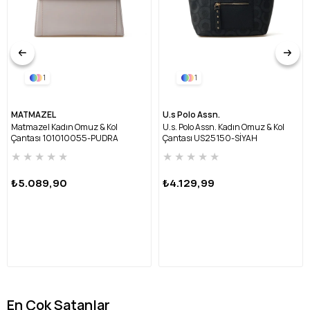
1
1
MATMAZEL
U.s Polo Assn.
Matmazel Kadın Omuz & Kol
U.s. Polo Assn. Kadın Omuz & Kol
Çantası 101010055-PUDRA
Çantası US25150-SİYAH
★
★
★
★
★
★
★
★
★
★
₺5.089,90
₺4.129,99
En Çok Satanlar