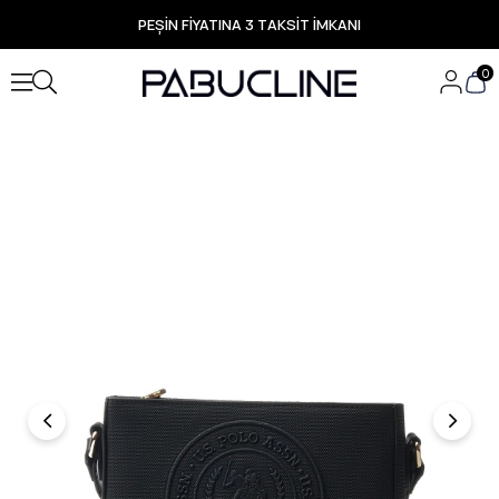
PEŞİN FİYATINA 3 TAKSİT İMKANI
TÜM ÜRÜNLERDE ÜCRETSİZ KARGO
Yeni Sezon Ürünlerde Özel Fırsatlar
0
Seçili Ürünlerde Hızlı Teslimat