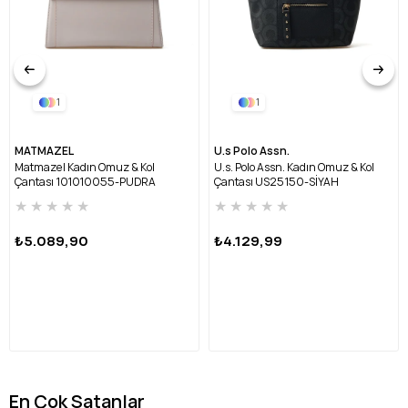
1
1
MATMAZEL
U.s Polo Assn.
Matmazel Kadın Omuz & Kol
U.s. Polo Assn. Kadın Omuz & Kol
Çantası 101010055-PUDRA
Çantası US25150-SİYAH
★
★
★
★
★
★
★
★
★
★
₺5.089,90
₺4.129,99
En Çok Satanlar