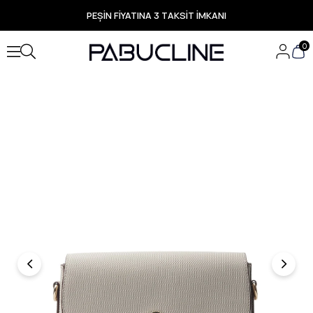
PEŞİN FİYATINA 3 TAKSİT İMKANI
TÜM ÜRÜNLERDE ÜCRETSİZ KARGO
Yeni Sezon Ürünlerde Özel Fırsatlar
0
Seçili Ürünlerde Hızlı Teslimat