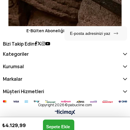
E-Bülten Aboneliği
Bizi Takip Edin
Kategoriler
Kurumsal
Markalar
Müşteri Hizmetleri
Copyright 2026 © pabucline.com
₺4.129,99
U.s. Polo Assn. Kadın Postacı Çantası US25246-TAŞ
Anasayfa
Favorilerim
Sepetim
Üye Girişi