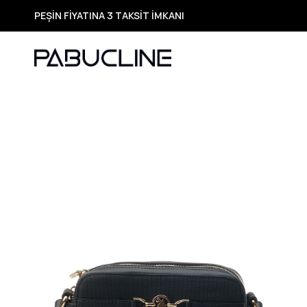
PEŞİN FİYATINA 3 TAKSİT İMKANI
TÜM ÜRÜNLERDE ÜCRETSİZ KARGO
Yeni Sezon Ürünlerde Özel Fırsatlar
Seçili Ürünlerde Hızlı Teslimat