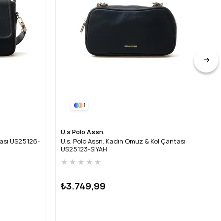
1
U.s Polo Assn.
tası US25126-
U.s. Polo Assn. Kadın Omuz & Kol Çantası
US25123-SİYAH
★
★
★
★
★
₺3.749,99