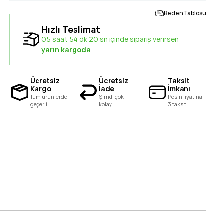
Beden Tablosu
Hızlı Teslimat
05 saat 54 dk 19 sn içinde sipariş verirsen
yarın kargoda
Ücretsiz
Ücretsiz
Taksit
Kargo
İade
İmkanı
Tüm ürünlerde
Şimdi çok
Peşin fiyatına
geçerli.
kolay.
3 taksit.