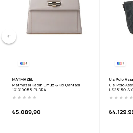
1
1
MATMAZEL
U.s Polo Ass
Matmazel Kadın Omuz & Kol Çantası
U.s. Polo As
101010055-PUDRA
US25150-Sİ
★
★
★
★
★
★
★
★
★
₺5.089,90
₺4.129,9