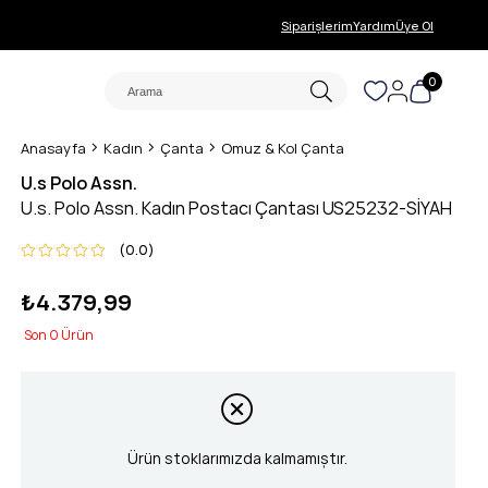
Siparişlerim
Yardım
Üye Ol
0
Anasayfa
Kadın
Çanta
Omuz & Kol Çanta
U.s Polo Assn.
U.s. Polo Assn. Kadın Postacı Çantası US25232-SİYAH
0.0
₺4.379,99
0
Ürün stoklarımızda kalmamıştır.