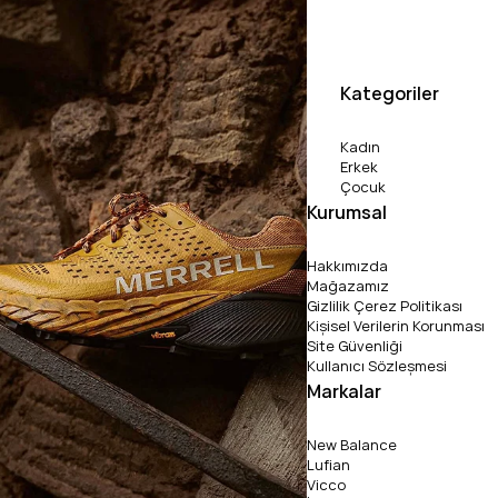
Kategoriler
Kadın
Erkek
Çocuk
Kurumsal
Hakkımızda
Mağazamız
Gizlilik Çerez Politikası
Kişisel Verilerin Korunması
Site Güvenliği
Kullanıcı Sözleşmesi
Markalar
New Balance
Lufian
Vicco