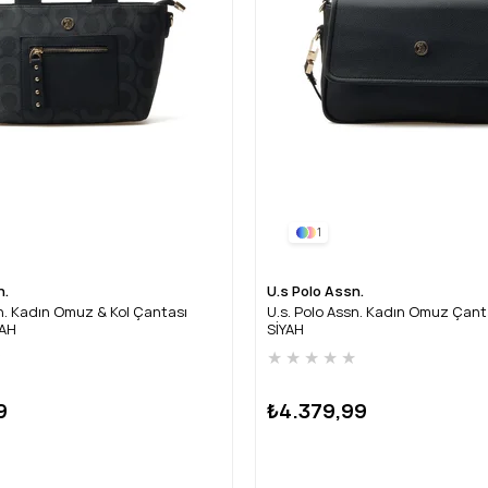
1
n.
U.s Polo Assn.
sn. Kadın Omuz & Kol Çantası
U.s. Polo Assn. Kadın Omuz Çan
YAH
SİYAH
★
★
★
★
★
★
9
₺4.379,99