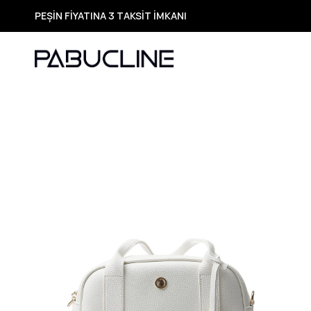
PEŞİN FİYATINA 3 TAKSİT İMKANI
TÜM ÜRÜNLERDE ÜCRETSİZ KARGO
Yeni Sezon Ürünlerde Özel Fırsatlar
Seçili Ürünlerde Hızlı Teslimat