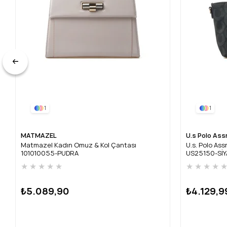
1
1
MATMAZEL
U.s Polo Ass
Matmazel Kadın Omuz & Kol Çantası
U.s. Polo As
101010055-PUDRA
US25150-Sİ
★
★
★
★
★
★
★
★
★
₺5.089,90
₺4.129,9