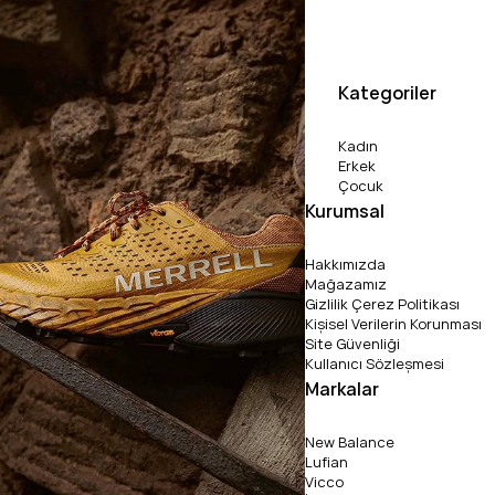
Kategoriler
Kadın
Erkek
Çocuk
Kurumsal
Hakkımızda
Mağazamız
Gizlilik Çerez Politikası
Kişisel Verilerin Korunması
Site Güvenliği
Kullanıcı Sözleşmesi
Markalar
New Balance
Lufian
Vicco