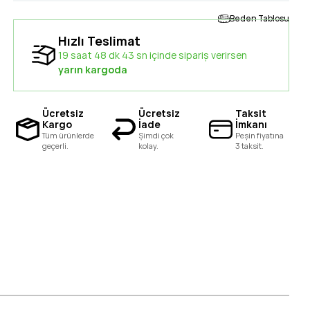
Beden Tablosu
Hızlı Teslimat
19 saat 48 dk 42 sn içinde sipariş verirsen
yarın kargoda
Ücretsiz
Ücretsiz
Taksit
Kargo
İade
İmkanı
Tüm ürünlerde
Şimdi çok
Peşin fiyatına
geçerli.
kolay.
3 taksit.