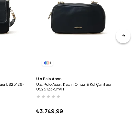
1
U.s Polo Assn.
tası US25126-
U.s. Polo Assn. Kadın Omuz & Kol Çantası
US25123-SİYAH
★
★
★
★
★
₺3.749,99