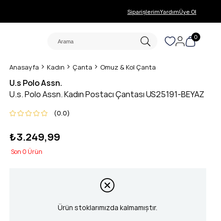
Siparişlerim
Yardım
Üye Ol
0
Anasayfa
Kadın
Çanta
Omuz & Kol Çanta
U.s Polo Assn.
U.s. Polo Assn. Kadın Postacı Çantası US25191-BEYAZ
0.0
₺3.249,99
0
Ürün stoklarımızda kalmamıştır.