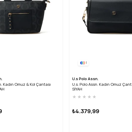
1
n.
U.s Polo Assn.
sn. Kadın Omuz & Kol Çantası
U.s. Polo Assn. Kadın Omuz Çan
YAH
SİYAH
★
★
★
★
★
★
9
₺4.379,99