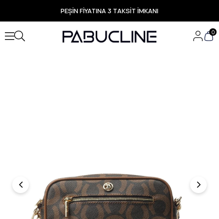
PEŞİN FİYATINA 3 TAKSİT İMKANI
TÜM ÜRÜNLERDE ÜCRETSİZ KARGO
Yeni Sezon Ürünlerde Özel Fırsatlar
0
Seçili Ürünlerde Hızlı Teslimat