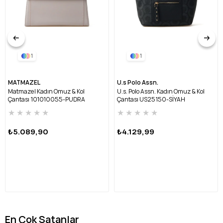
1
1
MATMAZEL
U.s Polo Assn.
Matmazel Kadın Omuz & Kol
U.s. Polo Assn. Kadın Omuz & Kol
Çantası 101010055-PUDRA
Çantası US25150-SİYAH
★
★
★
★
★
★
★
★
★
★
₺5.089,90
₺4.129,99
En Çok Satanlar