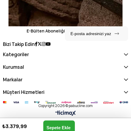
E-Bülten Aboneliği
Bizi Takip Edin
Kategoriler
Kurumsal
Markalar
Müşteri Hizmetleri
Copyright 2026 © pabucline.com
₺3.379,99
U.s. Polo Assn. Kadın Postacı Çantası US25174-KAHVE
Anasayfa
Favorilerim
Sepetim
Üye Girişi