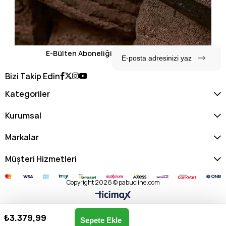
E-Bülten Aboneliği
Bizi Takip Edin
Kategoriler
Kurumsal
Markalar
Müşteri Hizmetleri
Copyright 2026 © pabucline.com
₺3.379,99
U.s. Polo Assn. Kadın Postacı Çantası US25174-SİYAH
Anasayfa
Favorilerim
Sepetim
Üye Girişi