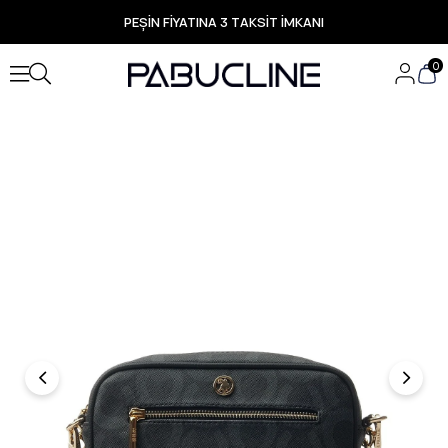
PEŞİN FİYATINA 3 TAKSİT İMKANI
TÜM ÜRÜNLERDE ÜCRETSİZ KARGO
Yeni Sezon Ürünlerde Özel Fırsatlar
0
Seçili Ürünlerde Hızlı Teslimat