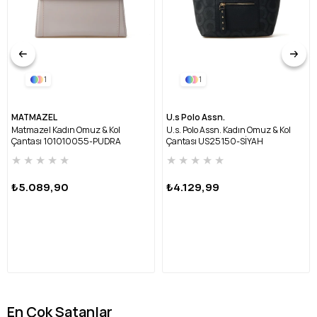
1
1
MATMAZEL
U.s Polo Assn.
Matmazel Kadın Omuz & Kol
U.s. Polo Assn. Kadın Omuz & Kol
Çantası 101010055-PUDRA
Çantası US25150-SİYAH
★
★
★
★
★
★
★
★
★
★
₺5.089,90
₺4.129,99
En Çok Satanlar