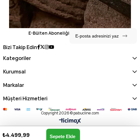
E-Bülten Aboneliği
Bizi Takip Edin
Kategoriler
Kurumsal
Markalar
Müşteri Hizmetleri
Copyright 2026 © pabucline.com
₺4.499,99
U.s. Polo Assn. Kadın Postacı Çantası US25156-EKRU
Anasayfa
Favorilerim
Sepetim
Üye Girişi