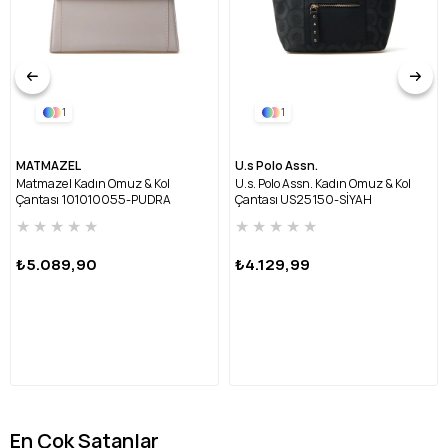
1
1
MATMAZEL
U.s Polo Assn.
Matmazel Kadın Omuz & Kol
U.s. Polo Assn. Kadın Omuz & Kol
Çantası 101010055-PUDRA
Çantası US25150-SİYAH
★
★
★
★
★
★
★
★
★
★
₺5.089,90
₺4.129,99
En Çok Satanlar