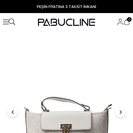
PEŞİN FİYATINA 3 TAKSİT İMKANI
TÜM ÜRÜNLERDE ÜCRETSİZ KARGO
Yeni Sezon Ürünlerde Özel Fırsatlar
0
Seçili Ürünlerde Hızlı Teslimat