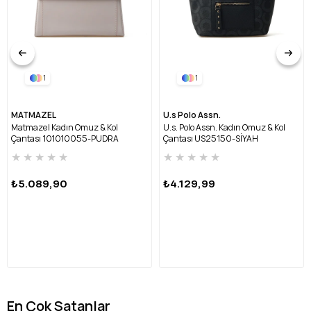
1
1
MATMAZEL
U.s Polo Assn.
Matmazel Kadın Omuz & Kol
U.s. Polo Assn. Kadın Omuz & Kol
Çantası 101010055-PUDRA
Çantası US25150-SİYAH
★
★
★
★
★
★
★
★
★
★
₺5.089,90
₺4.129,99
En Çok Satanlar