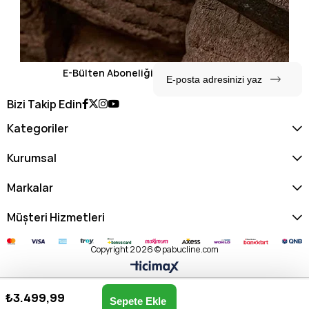
E-Bülten Aboneliği
Bizi Takip Edin
Kategoriler
Kurumsal
Markalar
Müşteri Hizmetleri
Copyright 2026 © pabucline.com
₺3.499,99
U.s. Polo Assn. Kadın Postacı Çantası US25137-SİYAH
Anasayfa
Favorilerim
Sepetim
Üye Girişi