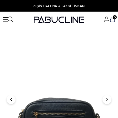
PEŞİN FİYATINA 3 TAKSİT İMKANI
TÜM ÜRÜNLERDE ÜCRETSİZ KARGO
Yeni Sezon Ürünlerde Özel Fırsatlar
0
Seçili Ürünlerde Hızlı Teslimat