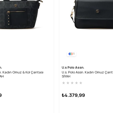
1
n.
U.s Polo Assn.
sn. Kadın Omuz & Kol Çantası
U.s. Polo Assn. Kadın Omuz Çan
YAH
SİYAH
★
★
★
★
★
★
9
₺4.379,99