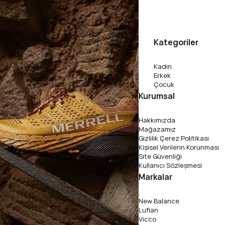
Kategoriler
Kadın
Erkek
Çocuk
Kurumsal
Hakkımızda
Mağazamız
Gizlilik Çerez Politikası
Kişisel Verilerin Korunması
Site Güvenliği
Kullanıcı Sözleşmesi
Markalar
New Balance
Lufian
Vicco