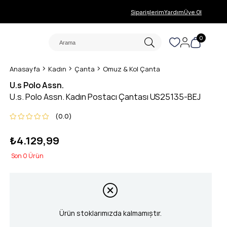
Siparişlerim
Yardım
Üye Ol
0
Anasayfa
Kadın
Çanta
Omuz & Kol Çanta
U.s Polo Assn.
U.s. Polo Assn. Kadın Postacı Çantası US25135-BEJ
0.0
₺4.129,99
0
Ürün stoklarımızda kalmamıştır.