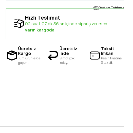
Beden Tablosu
Hızlı Teslimat
02 saat 07 dk 35 sn içinde sipariş verirsen
yarın kargoda
Ücretsiz
Ücretsiz
Taksit
Kargo
İade
İmkanı
Tüm ürünlerde
Şimdi çok
Peşin fiyatına
geçerli.
kolay.
3 taksit.