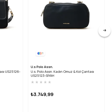
1
U.s Polo Assn.
tası US25126-
U.s. Polo Assn. Kadın Omuz & Kol Çantası
US25123-SİYAH
★
★
★
★
★
₺3.749,99