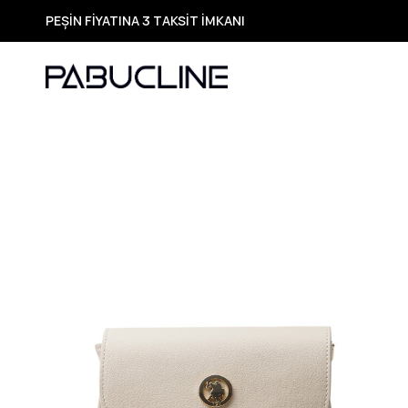
PEŞİN FİYATINA 3 TAKSİT İMKANI
TÜM ÜRÜNLERDE ÜCRETSİZ KARGO
Yeni Sezon Ürünlerde Özel Fırsatlar
Seçili Ürünlerde Hızlı Teslimat