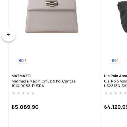
1
1
MATMAZEL
U.s Polo Ass
Matmazel Kadın Omuz & Kol Çantası
U.s. Polo As
101010055-PUDRA
US25150-Sİ
★
★
★
★
★
★
★
★
★
₺5.089,90
₺4.129,9