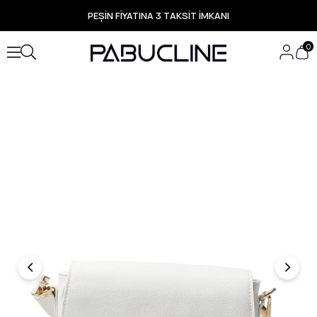
PEŞİN FİYATINA 3 TAKSİT İMKANI
TÜM ÜRÜNLERDE ÜCRETSİZ KARGO
Yeni Sezon Ürünlerde Özel Fırsatlar
0
Seçili Ürünlerde Hızlı Teslimat