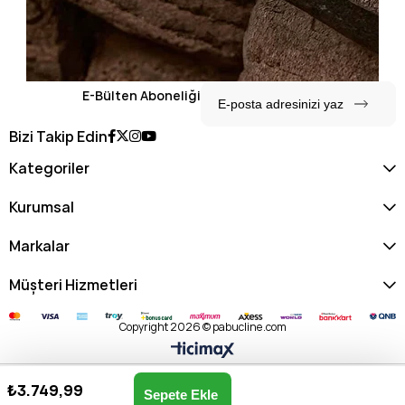
E-Bülten Aboneliği
Bizi Takip Edin
Kategoriler
Kurumsal
Markalar
Müşteri Hizmetleri
Copyright 2026 © pabucline.com
₺3.749,99
U.s. Polo Assn. Kadın Postacı Çantası US25127-BEYAZ
Anasayfa
Favorilerim
Sepetim
Üye Girişi