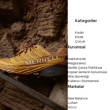
Kategoriler
Kadın
Erkek
Çocuk
Kurumsal
Hakkımızda
Mağazamız
Gizlilik Çerez Politikası
Kişisel Verilerin Korunması
Site Güvenliği
Kullanıcı Sözleşmesi
Markalar
New Balance
Lufian
Vicco