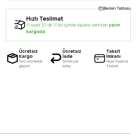
Beden Tablosu
Hızlı Teslimat
11 saat 21 dk 10 sn içinde sipariş verirsen
yarın
kargoda
Ücretsiz
Ücretsiz
Taksit
Kargo
İade
İmkanı
Tüm ürünlerde
Şimdi çok
Peşin fiyatına
geçerli.
kolay.
3 taksit.