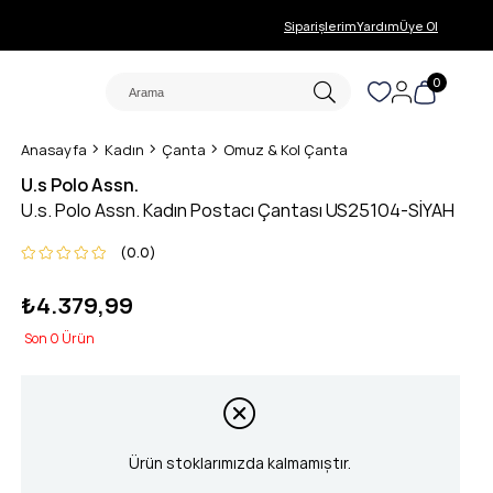
Siparişlerim
Yardım
Üye Ol
0
Anasayfa
Kadın
Çanta
Omuz & Kol Çanta
U.s Polo Assn.
U.s. Polo Assn. Kadın Postacı Çantası US25104-SİYAH
0.0
₺4.379,99
0
Ürün stoklarımızda kalmamıştır.