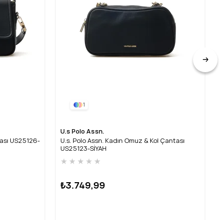
1
U.s Polo Assn.
tası US25126-
U.s. Polo Assn. Kadın Omuz & Kol Çantası
US25123-SİYAH
★
★
★
★
★
₺3.749,99