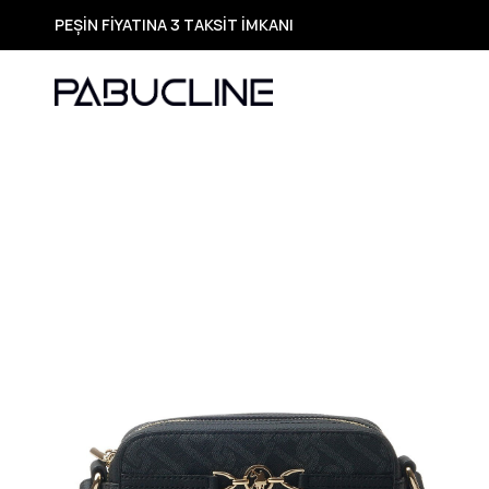
PEŞİN FİYATINA 3 TAKSİT İMKANI
TÜM ÜRÜNLERDE ÜCRETSİZ KARGO
Yeni Sezon Ürünlerde Özel Fırsatlar
Seçili Ürünlerde Hızlı Teslimat