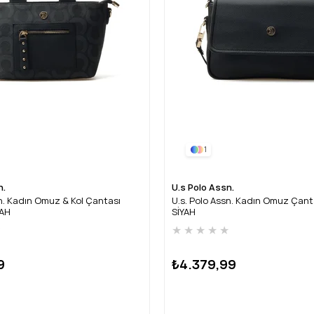
1
n.
U.s Polo Assn.
sn. Kadın Omuz & Kol Çantası
U.s. Polo Assn. Kadın Omuz Çan
YAH
SİYAH
★
★
★
★
★
★
9
₺4.379,99