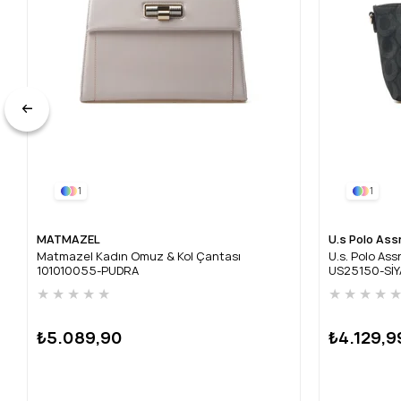
1
1
MATMAZEL
U.s Polo Ass
Matmazel Kadın Omuz & Kol Çantası
U.s. Polo As
101010055-PUDRA
US25150-Sİ
★
★
★
★
★
★
★
★
★
₺5.089,90
₺4.129,9