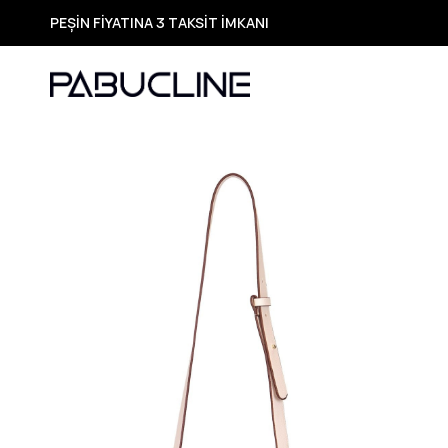
PEŞİN FİYATINA 3 TAKSİT İMKANI
TÜM ÜRÜNLERDE ÜCRETSİZ KARGO
Yeni Sezon Ürünlerde Özel Fırsatlar
Seçili Ürünlerde Hızlı Teslimat