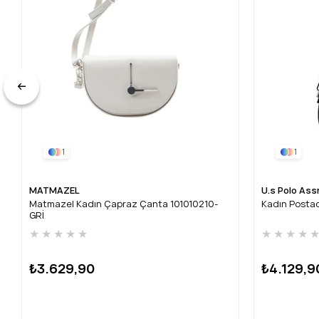
1
1
MATMAZEL
U.s Polo Ass
Matmazel Kadın Çapraz Çanta 101010210-
Kadın Posta
GRİ
★
★
★
★
★
★
★
★
★
₺3.629,90
₺4.129,9