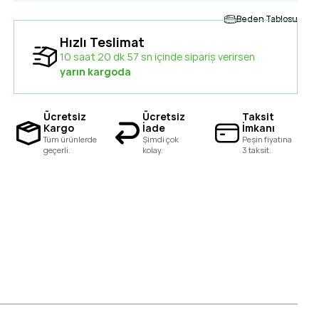
Beden Tablosu
Hızlı Teslimat
10 saat 20 dk 56 sn içinde sipariş verirsen
yarın kargoda
Ücretsiz
Ücretsiz
Taksit
Kargo
İade
İmkanı
Tüm ürünlerde
Şimdi çok
Peşin fiyatına
geçerli.
kolay.
3 taksit.