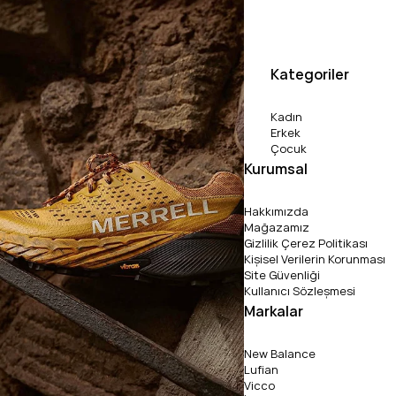
Kategoriler
Kadın
Erkek
Çocuk
Kurumsal
Hakkımızda
Mağazamız
Gizlilik Çerez Politikası
Kişisel Verilerin Korunması
Site Güvenliği
Kullanıcı Sözleşmesi
Markalar
New Balance
Lufian
Vicco