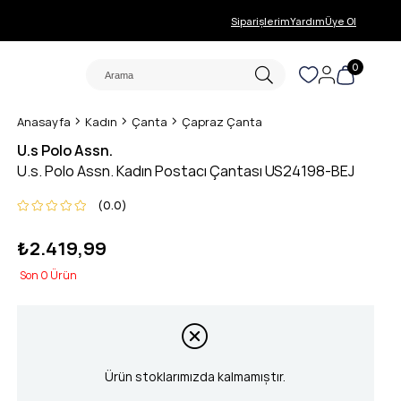
Siparişlerim
Yardım
Üye Ol
0
Anasayfa
Kadın
Çanta
Çapraz Çanta
U.s Polo Assn.
U.s. Polo Assn. Kadın Postacı Çantası US24198-BEJ
0.0
₺2.419,99
0
Ürün stoklarımızda kalmamıştır.