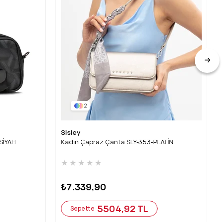
2
Sisley
SİYAH
Kadın Çapraz Çanta SLY-353-PLATİN
★
★
★
★
★
₺7.339,90
5504,92 TL
Sepette