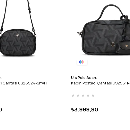
1
n.
U.s Polo Assn.
cı Çantası US25524-SİYAH
Kadın Postacı Çantası US25511-
★
★
★
★
★
★
0
₺3.999,90