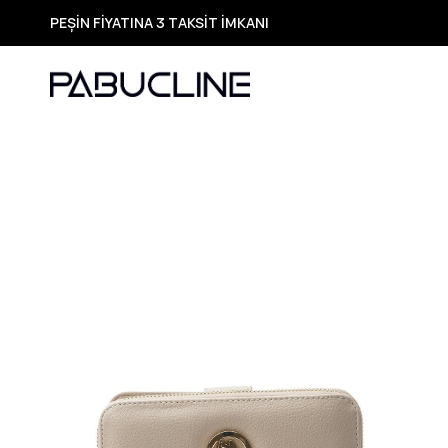
PEŞİN FİYATINA 3 TAKSİT İMKANI
TÜM ÜRÜNLERDE ÜCRETSİZ KARGO
Yeni Sezon Ürünlerde Özel Fırsatlar
Seçili Ürünlerde Hızlı Teslimat