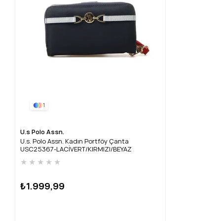
1
U.s Polo Assn.
U.s. Polo Assn. Kadın Portföy Çanta
USC25367-LACİVERT/KIRMIZI/BEYAZ
★
★
★
★
★
₺1.999,99