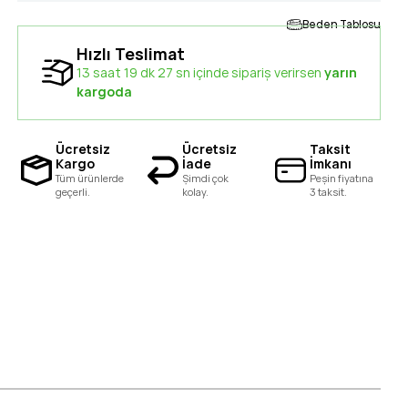
Beden Tablosu
Hızlı Teslimat
13 saat 19 dk 26 sn içinde sipariş verirsen
yarın
kargoda
Ücretsiz
Ücretsiz
Taksit
Kargo
İade
İmkanı
Tüm ürünlerde
Şimdi çok
Peşin fiyatına
geçerli.
kolay.
3 taksit.