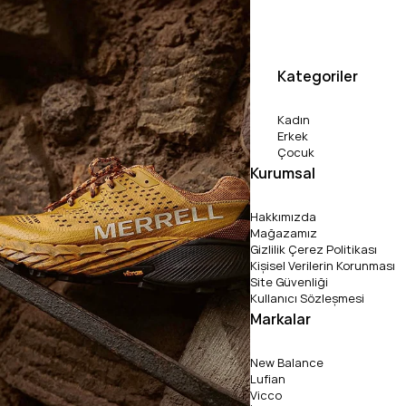
Kategoriler
Kadın
Erkek
Çocuk
Kurumsal
Hakkımızda
Mağazamız
Gizlilik Çerez Politikası
Kişisel Verilerin Korunması
Site Güvenliği
Kullanıcı Sözleşmesi
Markalar
New Balance
Lufian
Vicco