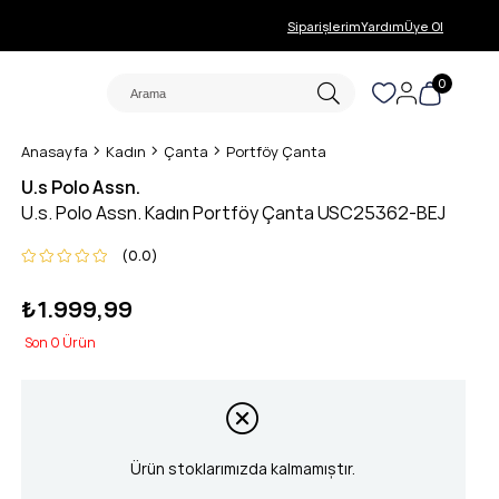
Siparişlerim
Yardım
Üye Ol
0
Anasayfa
Kadın
Çanta
Portföy Çanta
U.s Polo Assn.
U.s. Polo Assn. Kadın Portföy Çanta USC25362-BEJ
0.0
₺1.999,99
0
Ürün stoklarımızda kalmamıştır.