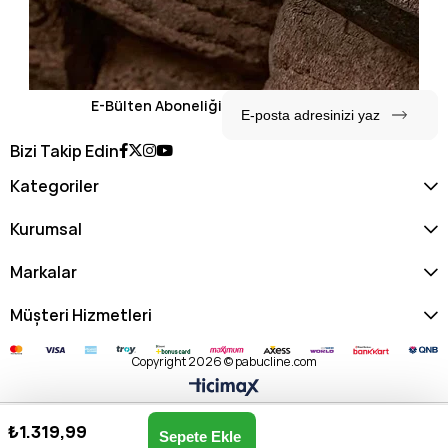
E-Bülten Aboneliği
Bizi Takip Edin
Kategoriler
Kurumsal
Markalar
Müşteri Hizmetleri
Copyright 2026 © pabucline.com
₺1.319,99
U.s. Polo Assn. Kadın Portföy Çanta USC24457-TAŞ
Anasayfa
Favorilerim
Sepetim
Üye Girişi