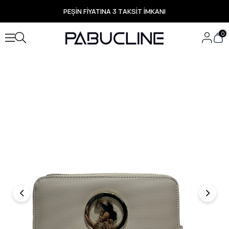
PEŞİN FİYATINA 3 TAKSİT İMKANI
TÜM ÜRÜNLERDE ÜCRETSİZ KARGO
Yeni Sezon Ürünlerde Özel Fırsatlar
0
Seçili Ürünlerde Hızlı Teslimat