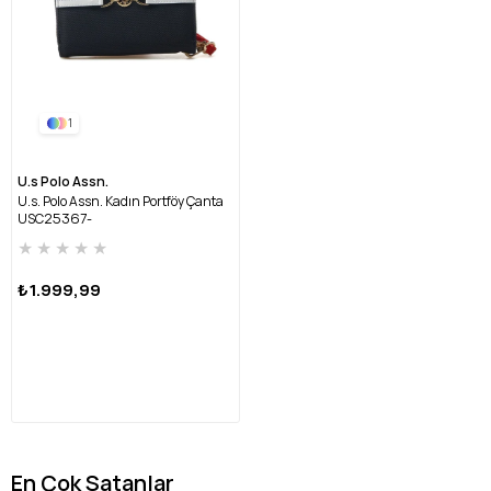
1
U.s Polo Assn.
U.s. Polo Assn. Kadın Portföy Çanta
USC25367-
LACİVERT/KIRMIZI/BEYAZ
★
★
★
★
★
₺1.999,99
En Çok Satanlar