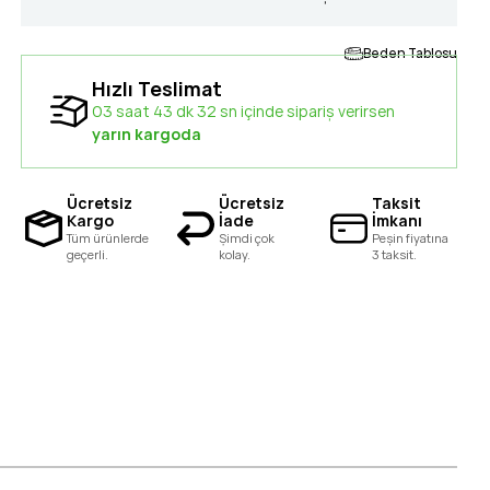
Beden Tablosu
Hızlı Teslimat
03 saat 43 dk 31 sn içinde sipariş verirsen
yarın kargoda
Ücretsiz
Ücretsiz
Taksit
Kargo
İade
İmkanı
Tüm ürünlerde
Şimdi çok
Peşin fiyatına
geçerli.
kolay.
3 taksit.