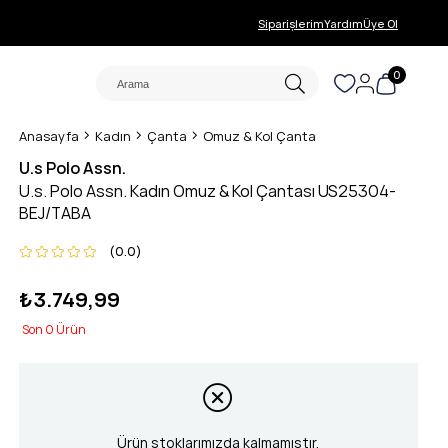
Siparişlerim
Yardım
Üye Ol
0
Anasayfa
Kadın
Çanta
Omuz & Kol Çanta
U.s Polo Assn.
U.s. Polo Assn. Kadın Omuz & Kol Çantası US25304-
BEJ/TABA
0.0
₺3.749,99
0
Ürün stoklarımızda kalmamıştır.