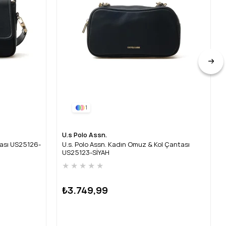
1
U.s Polo Assn.
tası US25126-
U.s. Polo Assn. Kadın Omuz & Kol Çantası
US25123-SİYAH
★
★
★
★
★
₺3.749,99