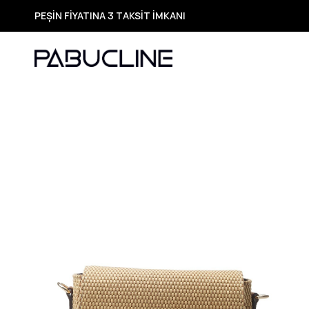
PEŞİN FİYATINA 3 TAKSİT İMKANI
TÜM ÜRÜNLERDE ÜCRETSİZ KARGO
Yeni Sezon Ürünlerde Özel Fırsatlar
Seçili Ürünlerde Hızlı Teslimat