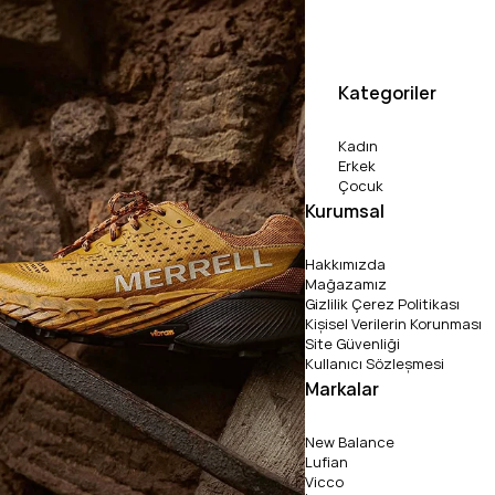
Kategoriler
Kadın
Erkek
Çocuk
Kurumsal
Hakkımızda
Mağazamız
Gizlilik Çerez Politikası
Kişisel Verilerin Korunması
Site Güvenliği
Kullanıcı Sözleşmesi
Markalar
New Balance
Lufian
Vicco