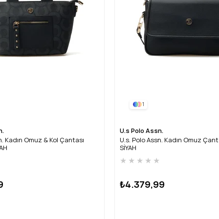
1
n.
U.s Polo Assn.
sn. Kadın Omuz & Kol Çantası
U.s. Polo Assn. Kadın Omuz Çan
YAH
SİYAH
★
★
★
★
★
★
9
₺4.379,99