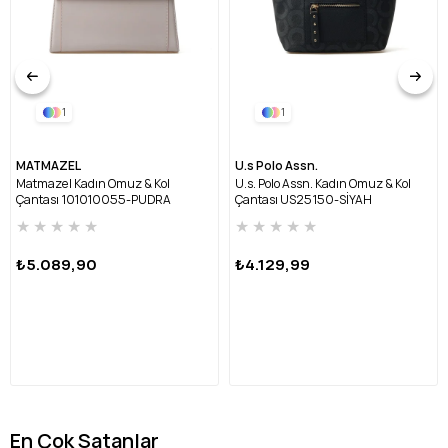
1
1
MATMAZEL
U.s Polo Assn.
Matmazel Kadın Omuz & Kol
U.s. Polo Assn. Kadın Omuz & Kol
Çantası 101010055-PUDRA
Çantası US25150-SİYAH
★
★
★
★
★
★
★
★
★
★
₺5.089,90
₺4.129,99
En Çok Satanlar