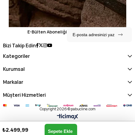
E-Bülten Aboneliği
Bizi Takip Edin
Kategoriler
Kurumsal
Markalar
Müşteri Hizmetleri
Copyright 2026 © pabucline.com
₺2.499,99
U.s. Polo Assn. Kadın Omuz & Kol Çantası US25195-BEJ
Anasayfa
Favorilerim
Sepetim
Üye Girişi