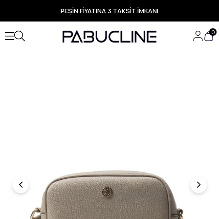
PEŞİN FİYATINA 3 TAKSİT İMKANI
TÜM ÜRÜNLERDE ÜCRETSİZ KARGO
Yeni Sezon Ürünlerde Özel Fırsatlar
0
Seçili Ürünlerde Hızlı Teslimat