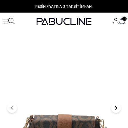
PEŞİN FİYATINA 3 TAKSİT İMKANI
TÜM ÜRÜNLERDE ÜCRETSİZ KARGO
Yeni Sezon Ürünlerde Özel Fırsatlar
0
Seçili Ürünlerde Hızlı Teslimat