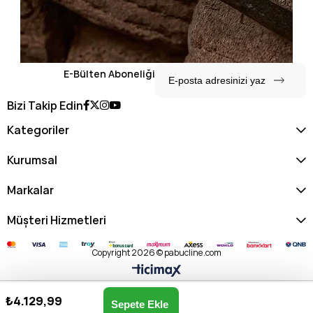
E-Bülten Aboneliği
Bizi Takip Edin
Kategoriler
Kurumsal
Markalar
Müşteri Hizmetleri
Copyright 2026 © pabucline.com
₺4.129,99
U.s. Polo Assn. Kadın Omuz & Kol Çantası US25170-KAHVE
Anasayfa
Favorilerim
Sepetim
Üye Girişi