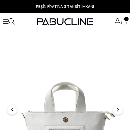
PEŞİN FİYATINA 3 TAKSİT İMKANI
TÜM ÜRÜNLERDE ÜCRETSİZ KARGO
Yeni Sezon Ürünlerde Özel Fırsatlar
0
Seçili Ürünlerde Hızlı Teslimat