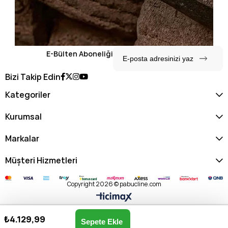
E-Bülten Aboneliği
Bizi Takip Edin
Kategoriler
Kurumsal
Markalar
Müşteri Hizmetleri
Copyright 2026 © pabucline.com
₺4.129,99
U.s. Polo Assn. Kadın Omuz & Kol Çantası US25140-BEYAZ
Anasayfa
Favorilerim
Sepetim
Üye Girişi