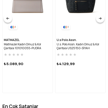
1
1
MATMAZEL
U.s Polo Assn.
Matmazel Kadın Omuz & Kol
U.s. Polo Assn. Kadın Omuz & Kol
Çantası 101010055-PUDRA
Çantası US25150-SİYAH
★
★
★
★
★
★
★
★
★
★
₺5.089,90
₺4.129,99
En Çok Satanlar