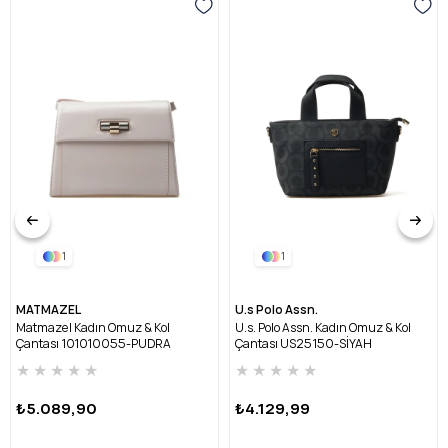
1
1
MATMAZEL
U.s Polo Assn.
Matmazel Kadın Omuz & Kol
U.s. Polo Assn. Kadın Omuz & Kol
Çantası 101010055-PUDRA
Çantası US25150-SİYAH
★
★
★
★
★
★
★
★
★
★
₺5.089,90
₺4.129,99