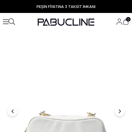
PEŞİN FİYATINA 3 TAKSİT İMKANI
TÜM ÜRÜNLERDE ÜCRETSİZ KARGO
Yeni Sezon Ürünlerde Özel Fırsatlar
0
Seçili Ürünlerde Hızlı Teslimat