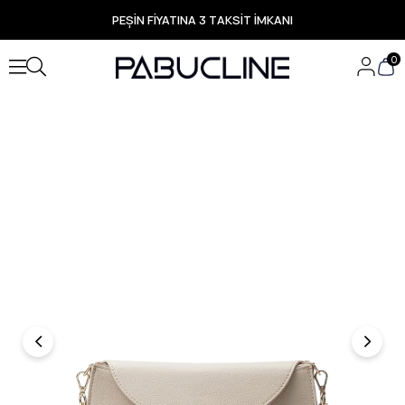
PEŞİN FİYATINA 3 TAKSİT İMKANI
TÜM ÜRÜNLERDE ÜCRETSİZ KARGO
Yeni Sezon Ürünlerde Özel Fırsatlar
0
Seçili Ürünlerde Hızlı Teslimat