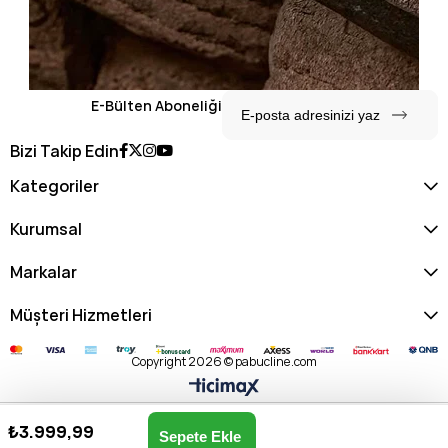
E-Bülten Aboneliği
Bizi Takip Edin
Kategoriler
Kurumsal
Markalar
Müşteri Hizmetleri
Copyright 2026 © pabucline.com
₺3.999,99
U.s. Polo Assn. Kadın Omuz & Kol Çantası US25118-BEJ
Anasayfa
Favorilerim
Sepetim
Üye Girişi