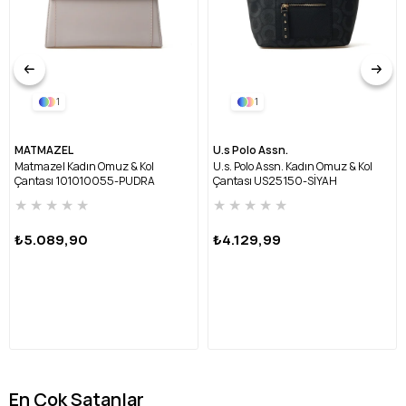
1
1
MATMAZEL
U.s Polo Assn.
Matmazel Kadın Omuz & Kol
U.s. Polo Assn. Kadın Omuz & Kol
Çantası 101010055-PUDRA
Çantası US25150-SİYAH
★
★
★
★
★
★
★
★
★
★
₺5.089,90
₺4.129,99
En Çok Satanlar