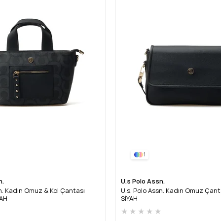
1
n.
U.s Polo Assn.
sn. Kadın Omuz & Kol Çantası
U.s. Polo Assn. Kadın Omuz Çan
YAH
SİYAH
★
★
★
★
★
★