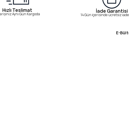
Hızlı Teslimat
İade Garantisi
arişiniz Aynı Gün Kargoda
14 Gün içerisinde ücretsiz iade 
E-Bült