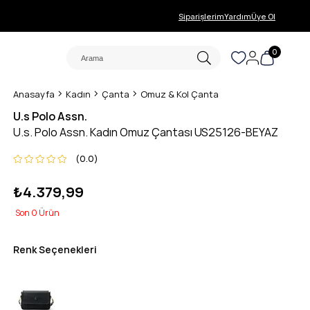
Siparişlerim
Yardım
Üye Ol
0
Anasayfa
Kadın
Çanta
Omuz & Kol Çanta
U.s Polo Assn.
U.s. Polo Assn. Kadın Omuz Çantası US25126-BEYAZ
0.0
₺4.379,99
0
Renk Seçenekleri