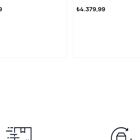
9
₺4.379,99