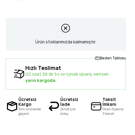
Ürün stoklarımızda kalmamıştır.
Beden Tablosu
Hızlı Teslimat
02 saat 36 dk 53 sn içinde sipariş verirsen
yarın kargoda
Ücretsiz
Ücretsiz
Taksit
Kargo
İade
İmkanı
Tüm ürünlerde
Şimdi çok
Peşin fiyatına
geçerli.
kolay.
3 taksit.