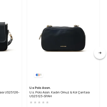
1
U.s Polo Assn.
tası US25126-
U.s. Polo Assn. Kadın Omuz & Kol Çantası
US25123-SİYAH
★
★
★
★
★