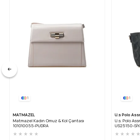
1
1
MATMAZEL
U.s Polo Ass
Matmazel Kadın Omuz & Kol Çantası
U.s. Polo As
101010055-PUDRA
US25150-Sİ
★
★
★
★
★
★
★
★
★