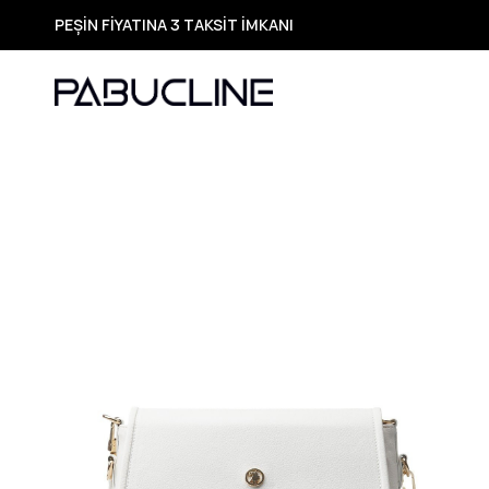
PEŞİN FİYATINA 3 TAKSİT İMKANI
TÜM ÜRÜNLERDE ÜCRETSİZ KARGO
Yeni Sezon Ürünlerde Özel Fırsatlar
Seçili Ürünlerde Hızlı Teslimat