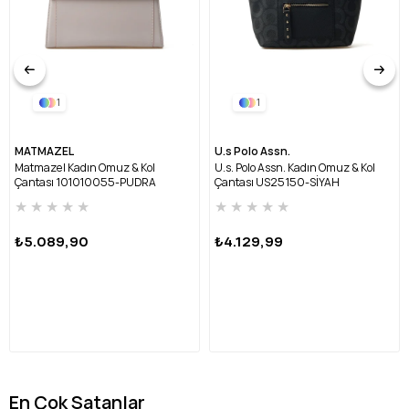
1
1
MATMAZEL
U.s Polo Assn.
Matmazel Kadın Omuz & Kol
U.s. Polo Assn. Kadın Omuz & Kol
Çantası 101010055-PUDRA
Çantası US25150-SİYAH
★
★
★
★
★
★
★
★
★
★
₺5.089,90
₺4.129,99
En Çok Satanlar