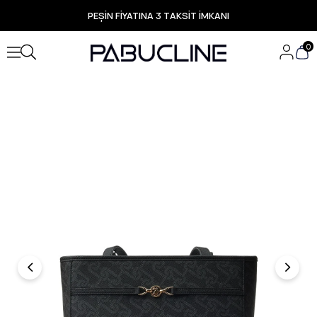
PEŞİN FİYATINA 3 TAKSİT İMKANI
TÜM ÜRÜNLERDE ÜCRETSİZ KARGO
Yeni Sezon Ürünlerde Özel Fırsatlar
0
Seçili Ürünlerde Hızlı Teslimat