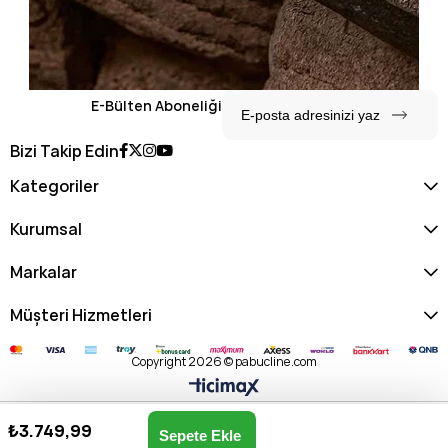
E-Bülten Aboneliği
Bizi Takip Edin
Kategoriler
Kurumsal
Markalar
Müşteri Hizmetleri
Copyright 2026 © pabucline.com
₺3.749,99
U.s. Polo Assn. Kadın Omuz Çantası US25100-SİYAH
Anasayfa
Favorilerim
Sepetim
Üye Girişi