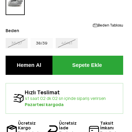
Beden Tablosu
Beden
36/37
38/39
40/41
Hızlı Teslimat
41 saat 02 dk 01 sn içinde sipariş verirsen
Pazartesi kargoda
Ücretsiz
Ücretsiz
Taksit
Kargo
İade
İmkanı