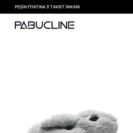
PEŞİN FİYATINA 3 TAKSİT İMKANI
TÜM ÜRÜNLERDE ÜCRETSİZ KARGO
Yeni Sezon Ürünlerde Özel Fırsatlar
Seçili Ürünlerde Hızlı Teslimat