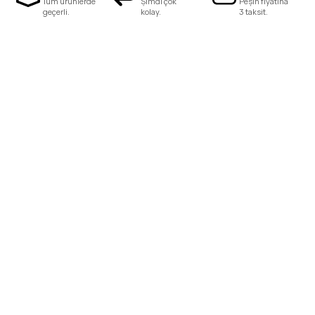
Tüm ürünlerde
Şimdi çok
Peşin fiyatına
geçerli.
kolay.
3 taksit.