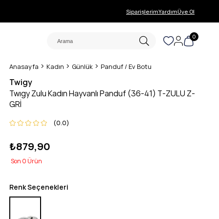
Siparişlerim
Yardım
Üye Ol
0
Anasayfa
Kadın
Günlük
Panduf / Ev Botu
Twigy
Twıgy Zulu Kadın Hayvanlı Panduf (36-41) T-ZULU Z-
GRİ
0.0
₺879,90
0
Renk Seçenekleri