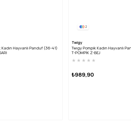
2
Twigy
 Kadın Hayvanlı Panduf (36-41)
Twıgy Pompik Kadın Hayvanlı Pa
SARI
T-POMPİK Z-BEJ
★
★
★
★
★
★
₺989,90