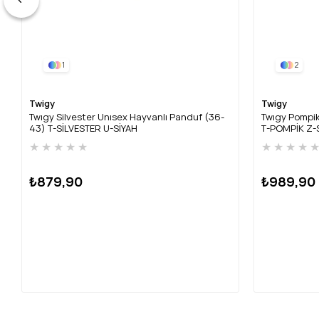
1
2
Twigy
Twigy
Twıgy Silvester Unısex Hayvanlı Panduf (36-
Twıgy Pompik
43) T-SİLVESTER U-SİYAH
T-POMPİK Z-
★
★
★
★
★
★
★
★
★
₺879,90
₺989,90