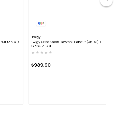
1
Twigy
nduf (36-41)
Twıgy Griso Kadın Hayvanlı Panduf (36-41) T-
GRİSO Z-GRİ
★
★
★
★
★
₺989,90