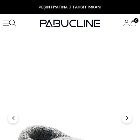
PEŞİN FİYATINA 3 TAKSİT İMKANI
TÜM ÜRÜNLERDE ÜCRETSİZ KARGO
Yeni Sezon Ürünlerde Özel Fırsatlar
0
Seçili Ürünlerde Hızlı Teslimat