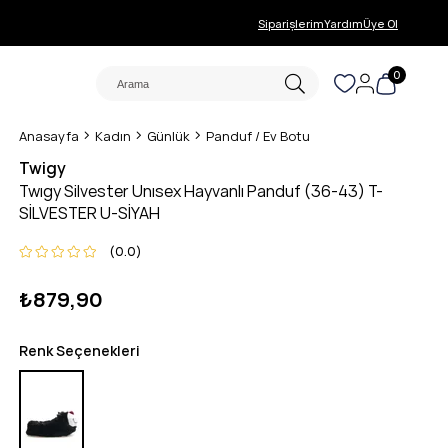
Siparişlerim
Yardım
Üye Ol
0
Anasayfa
Kadın
Günlük
Panduf / Ev Botu
Twigy
Twıgy Silvester Unısex Hayvanlı Panduf (36-43) T-
SİLVESTER U-SİYAH
0.0
₺879,90
Renk Seçenekleri