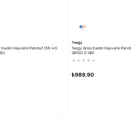
1
Twigy
 Kadın Hayvanlı Panduf (36-41)
Twıgy Griso Kadın Hayvanlı Pandu
BEJ
GRİSO Z-GRİ
★
★
★
★
★
★
₺989,90