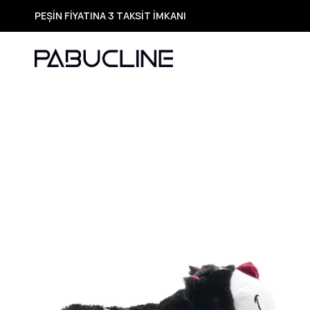
TÜM ÜRÜNLERDE ÜCRETSİZ KARGO
Yeni Sezon Ürünlerde Özel Fırsatlar
Seçili Ürünlerde Hızlı Teslimat