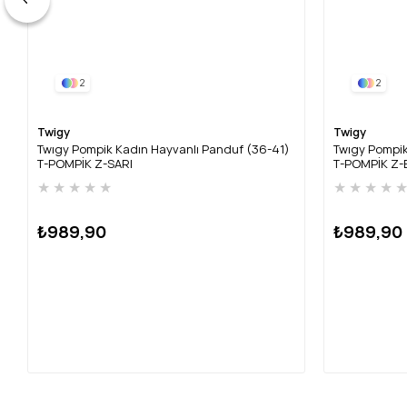
2
2
Twigy
Twigy
Twıgy Pompik Kadın Hayvanlı Panduf (36-41)
Twıgy Pompik
T-POMPİK Z-SARI
T-POMPİK Z-
★
★
★
★
★
★
★
★
★
₺989,90
₺989,90