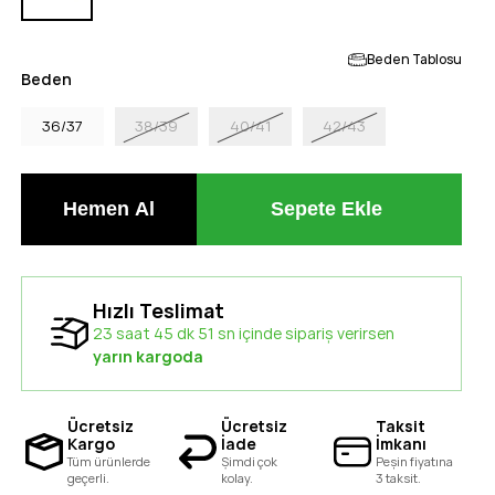
Beden Tablosu
Beden
36/37
38/39
40/41
42/43
Hızlı Teslimat
23 saat 45 dk 50 sn içinde sipariş verirsen
yarın kargoda
Ücretsiz
Ücretsiz
Taksit
Kargo
İade
İmkanı
Tüm ürünlerde
Şimdi çok
Peşin fiyatına
geçerli.
kolay.
3 taksit.