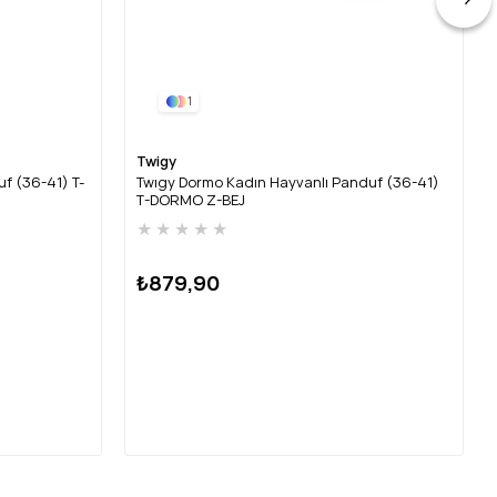
1
Twigy
f (36-41) T-
Twıgy Dormo Kadın Hayvanlı Panduf (36-41)
T-DORMO Z-BEJ
★
★
★
★
★
₺879,90