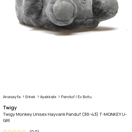
Anasayfa
Erkek
Ayakkabı
Panduf / Ev Botu
Twigy
Twıgy Monkey Unısex Hayvanlı Panduf (36-43) T-MONKEY U-
GRİ
0.0