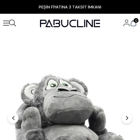
PEŞİN FİYATINA 3 TAKSİT İMKANI
TÜM ÜRÜNLERDE ÜCRETSİZ KARGO
Yeni Sezon Ürünlerde Özel Fırsatlar
0
Seçili Ürünlerde Hızlı Teslimat