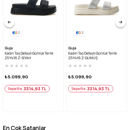
2
2
Guja
Guja
Kadın Taş Detaylı Günlük Terlik
Kadın Taş Detaylı Günlük Terlik
25Y416 Z-SİYAH
25Y416 Z-GÜMÜŞ
★
★
★
★
★
★
★
★
★
★
₺5.099,90
₺5.099,90
3314,93 TL
3314,93 TL
Sepette
Sepette
En Çok Satanlar