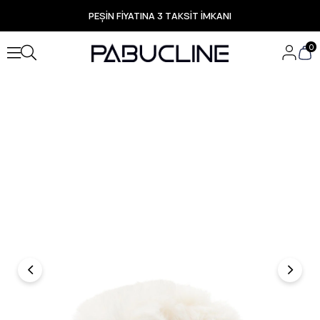
PEŞİN FİYATINA 3 TAKSİT İMKANI
TÜM ÜRÜNLERDE ÜCRETSİZ KARGO
Yeni Sezon Ürünlerde Özel Fırsatlar
0
Seçili Ürünlerde Hızlı Teslimat