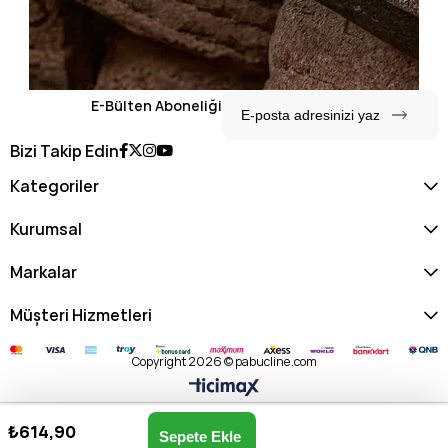
E-Bülten Aboneliği
Bizi Takip Edin
Kategoriler
Kurumsal
Markalar
Müşteri Hizmetleri
Copyright 2026 © pabucline.com
₺614,90
Twıgy Margo Kadın Ev Terliği (36-41) T-MARGO Z-BEJ
Anasayfa
Favorilerim
Sepetim
Üye Girişi