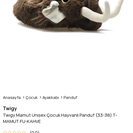
Anasayfa
Çocuk
Ayakkabı
Panduf
Twigy
Twıgy Mamut Unısex Çocuk Hayvanlı Panduf (33-38) T-
MAMUT FU-KAHVE
0.0