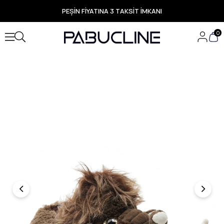
PEŞİN FİYATINA 3 TAKSİT İMKANI
TÜM ÜRÜNLERDE ÜCRETSİZ KARGO
Yeni Sezon Ürünlerde Özel Fırsatlar
0
Seçili Ürünlerde Hızlı Teslimat