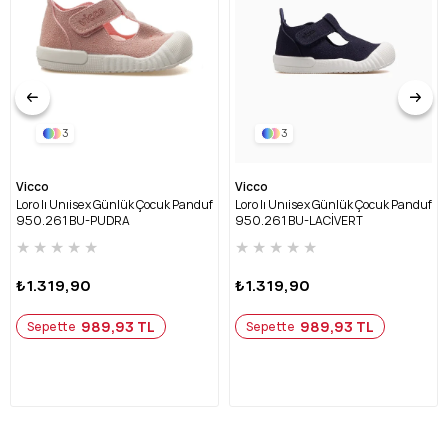
3
3
Vicco
Vicco
Loro Iı Unıisex Günlük Çocuk Panduf
Loro Iı Unıisex Günlük Çocuk Panduf
950.261 BU-PUDRA
950.261 BU-LACİVERT
★
★
★
★
★
★
★
★
★
★
₺1.319,90
₺1.319,90
989,93 TL
989,93 TL
Sepette
Sepette