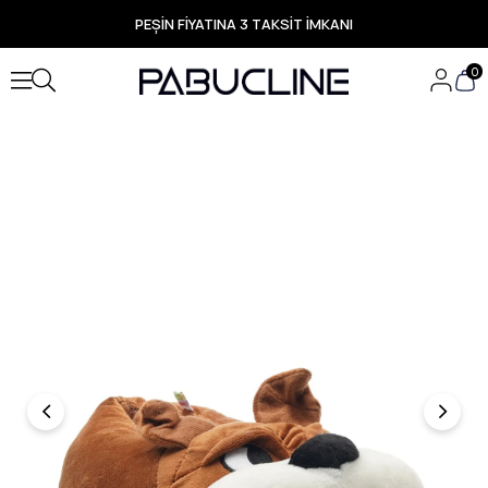
PEŞİN FİYATINA 3 TAKSİT İMKANI
TÜM ÜRÜNLERDE ÜCRETSİZ KARGO
Yeni Sezon Ürünlerde Özel Fırsatlar
0
Seçili Ürünlerde Hızlı Teslimat