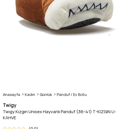
Anasayfa
Kadın
Günlük
Panduf / Ev Botu
Twigy
Twıgy Kızgın Unısex Hayvanlı Panduf (36-41) T-KIZGIN U-
KAHVE
0.0