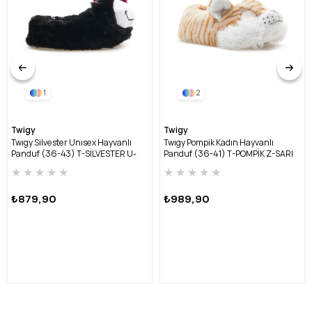
1
2
Twigy
Twigy
Twıgy Silvester Unısex Hayvanlı
Twıgy Pompik Kadın Hayvanlı
Panduf (36-43) T-SİLVESTER U-
Panduf (36-41) T-POMPİK Z-SARI
SİYAH
★
★
★
★
★
★
★
★
★
★
₺879,90
₺989,90