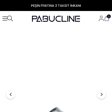
PEŞİN FİYATINA 3 TAKSİT İMKANI
TÜM ÜRÜNLERDE ÜCRETSİZ KARGO
Yeni Sezon Ürünlerde Özel Fırsatlar
0
Seçili Ürünlerde Hızlı Teslimat