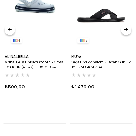
1
2
AKINAL BELLA
MUYA
Akınal Bella Unısex Ortopedik Cross
Vega Erkek Anatomik Taban Günlük
Eva Terlik (41-47) E195.M.024-
Terlik VEGA M-SİYAH
BEYAZ/LACİVERT
★
★
★
★
★
★
★
★
★
★
₺599,90
₺1.479,90