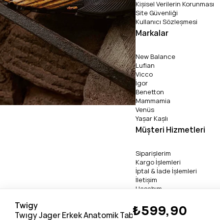
Kişisel Verilerin Korunması
Site Güvenliği
Kullanıcı Sözleşmesi
Markalar
New Balance
Lufian
Vicco
İgor
Benetton
Mammamia
Venüs
Yaşar Kaşlı
Müşteri Hizmetleri
Siparişlerim
Kargo İşlemleri
İptal & İade İşlemleri
İletişim
Hesabım
Twigy
₺599,90
Copyright 2026 © pabucli
Twıgy Jager Erkek Anatomik Taban Günlük Terlik (40-