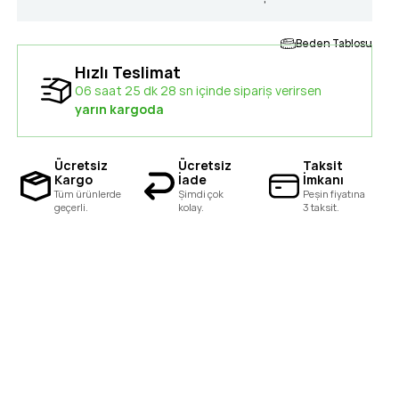
Beden Tablosu
Hızlı Teslimat
06 saat 25 dk 27 sn içinde sipariş verirsen
yarın kargoda
Ücretsiz
Ücretsiz
Taksit
Kargo
İade
İmkanı
Tüm ürünlerde
Şimdi çok
Peşin fiyatına
geçerli.
kolay.
3 taksit.