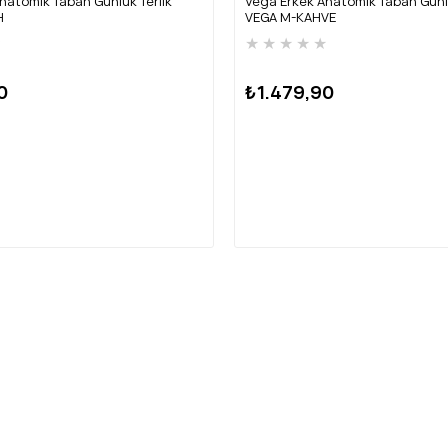
natomik Taban Günlük Terlik
Vega Erkek Anatomik Taban Günlü
H
VEGA M-KAHVE
★
★
★
★
★
★
0
₺1.479,90