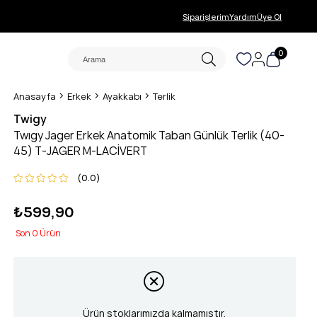
Siparişlerim
Yardım
Üye Ol
0
Anasayfa
Erkek
Ayakkabı
Terlik
Twigy
Twıgy Jager Erkek Anatomik Taban Günlük Terlik (40-
45) T-JAGER M-LACİVERT
0.0
₺599,90
0
Ürün stoklarımızda kalmamıştır.