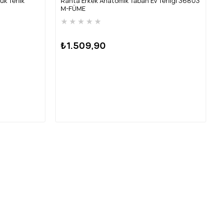
k Terlik
Ranta Erkek Anatomik Taban Ev Terliği 36803
M-FÜME
★
★
★
★
★
₺1.509,90