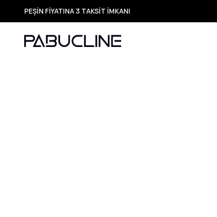
PEŞİN FİYATINA 3 TAKSİT İMKANI
TÜM ÜRÜNLERDE ÜCRETSİZ KARGO
Yeni Sezon Ürünlerde Özel Fırsatlar
Seçili Ürünlerde Hızlı Teslimat