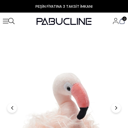
PEŞİN FİYATINA 3 TAKSİT İMKANI
TÜM ÜRÜNLERDE ÜCRETSİZ KARGO
Yeni Sezon Ürünlerde Özel Fırsatlar
0
Seçili Ürünlerde Hızlı Teslimat