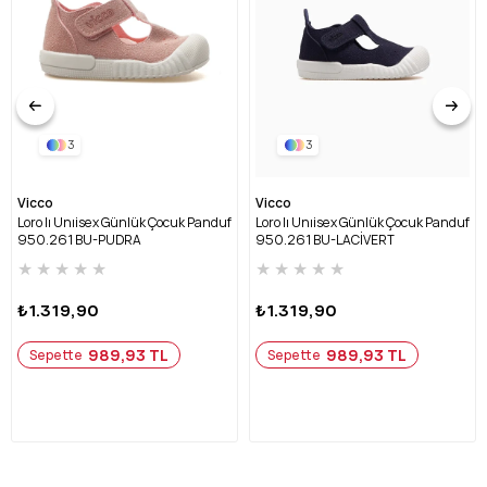
3
3
Vicco
Vicco
Loro Iı Unıisex Günlük Çocuk Panduf
Loro Iı Unıisex Günlük Çocuk Panduf
950.261 BU-PUDRA
950.261 BU-LACİVERT
★
★
★
★
★
★
★
★
★
★
₺1.319,90
₺1.319,90
989,93 TL
989,93 TL
Sepette
Sepette