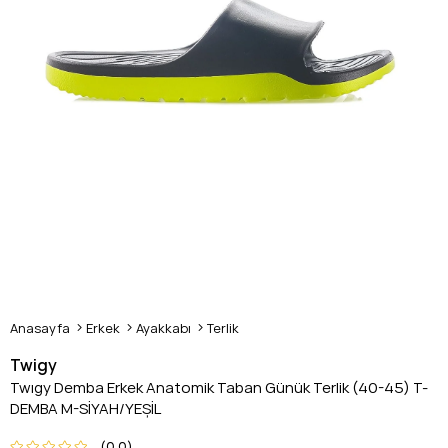
Anasayfa
Erkek
Ayakkabı
Terlik
Twigy
Twıgy Demba Erkek Anatomik Taban Günük Terlik (40-45) T-
DEMBA M-SİYAH/YEŞİL
0.0