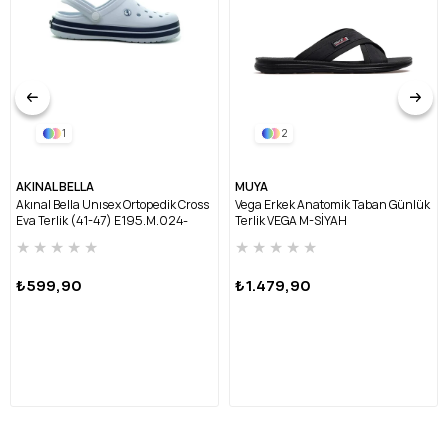
1
2
AKINAL BELLA
MUYA
Akınal Bella Unısex Ortopedik Cross
Vega Erkek Anatomik Taban Günlük
Eva Terlik (41-47) E195.M.024-
Terlik VEGA M-SİYAH
BEYAZ/LACİVERT
★
★
★
★
★
★
★
★
★
★
₺599,90
₺1.479,90