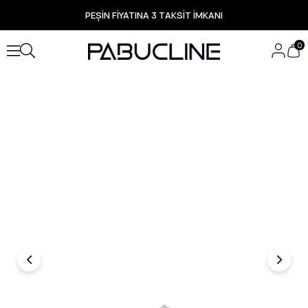
PEŞİN FİYATINA 3 TAKSİT İMKANI
TÜM ÜRÜNLERDE ÜCRETSİZ KARGO
Yeni Sezon Ürünlerde Özel Fırsatlar
0
Seçili Ürünlerde Hızlı Teslimat