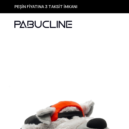
PEŞİN FİYATINA 3 TAKSİT İMKANI
TÜM ÜRÜNLERDE ÜCRETSİZ KARGO
Yeni Sezon Ürünlerde Özel Fırsatlar
Seçili Ürünlerde Hızlı Teslimat