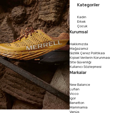
Kategoriler
Kadın
Erkek
Çocuk
Kurumsal
Hakkımızda
Mağazamız
Gizlilik Çerez Politikası
Kişisel Verilerin Korunması
Site Güvenliği
Kullanıcı Sözleşmesi
Markalar
New Balance
Lufian
Vicco
İgor
Benetton
Mammamia
Venüs