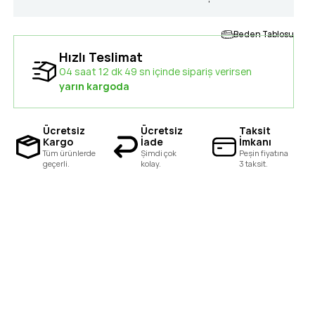
Beden Tablosu
Hızlı Teslimat
04 saat 12 dk 48 sn içinde sipariş verirsen
yarın kargoda
Ücretsiz
Ücretsiz
Taksit
Kargo
İade
İmkanı
Tüm ürünlerde
Şimdi çok
Peşin fiyatına
geçerli.
kolay.
3 taksit.