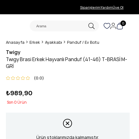
Siparişlerim
Yardım
Üye Ol
0
Anasayfa
Erkek
Ayakkabı
Panduf / Ev Botu
Twigy
Twıgy Brasi Erkek Hayvanlı Panduf (41-46) T-BRASİ M-
GRİ
0.0
₺989,90
0
Ürün stoklarımızda kalmamıştır.