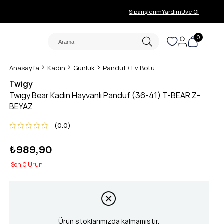
Siparişlerim
Yardım
Üye Ol
0
Anasayfa
Kadın
Günlük
Panduf / Ev Botu
Twigy
Twıgy Bear Kadın Hayvanlı Panduf (36-41) T-BEAR Z-
BEYAZ
0.0
₺989,90
0
Ürün stoklarımızda kalmamıştır.