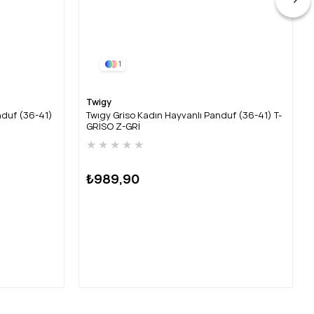
1
Twigy
nduf (36-41)
Twıgy Griso Kadın Hayvanlı Panduf (36-41) T-
GRİSO Z-GRİ
★
★
★
★
★
₺989,90