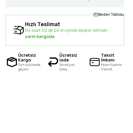
Beden Tablosu
Hızlı Teslimat
04 saat 03 dk 58 sn içinde sipariş verirsen
yarın kargoda
Ücretsiz
Ücretsiz
Taksit
Kargo
İade
İmkanı
Tüm ürünlerde
Şimdi çok
Peşin fiyatına
geçerli.
kolay.
3 taksit.