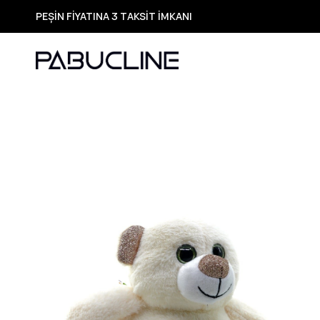
PEŞİN FİYATINA 3 TAKSİT İMKANI
TÜM ÜRÜNLERDE ÜCRETSİZ KARGO
Yeni Sezon Ürünlerde Özel Fırsatlar
Seçili Ürünlerde Hızlı Teslimat