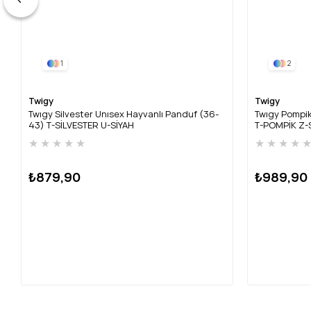
1
2
Twigy
Twigy
Twıgy Silvester Unısex Hayvanlı Panduf (36-
Twıgy Pompik
43) T-SİLVESTER U-SİYAH
T-POMPİK Z-
★
★
★
★
★
★
★
★
★
₺879,90
₺989,90