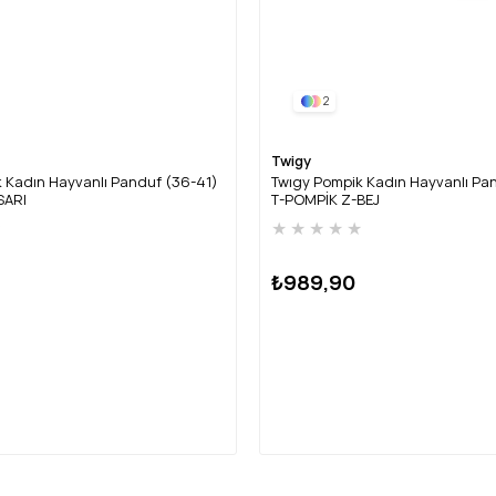
2
Twigy
 Kadın Hayvanlı Panduf (36-41)
Twıgy Pompik Kadın Hayvanlı Pa
SARI
T-POMPİK Z-BEJ
★
★
★
★
★
★
₺989,90