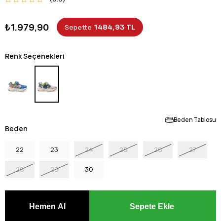
₺1.979,90
1484,93 TL
Sepette
Renk Seçenekleri
Beden Tablosu
Beden
22
23
24
25
26
27
28
29
30