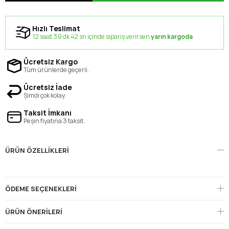
Hızlı Teslimat
12 saat 39 dk 42 sn içinde sipariş verirsen
yarın kargoda
Ücretsiz Kargo
Tüm ürünlerde geçerli.
Ücretsiz İade
Şimdi çok kolay.
Taksit İmkanı
Peşin fiyatına 3 taksit.
ÜRÜN ÖZELLIKLERI
ÖDEME SEÇENEKLERI
ÜRÜN ÖNERILERI