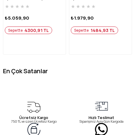
★
★
★
★
★
★
★
★
★
★
₺5.059,90
₺1.979,90
4300,91 TL
1484,93 TL
Sepette
Sepette
En Çok Satanlar
Ücretsiz Kargo
Hızlı Teslimat
750 TL ve üzeri Ücretsiz Kargo
Siparişiniz Aynı Gün Kargoda