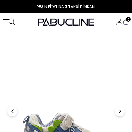
PEŞİN FİYATINA 3 TAKSİT İMKANI
TÜM ÜRÜNLERDE ÜCRETSİZ KARGO
Yeni Sezon Ürünlerde Özel Fırsatlar
0
Seçili Ürünlerde Hızlı Teslimat