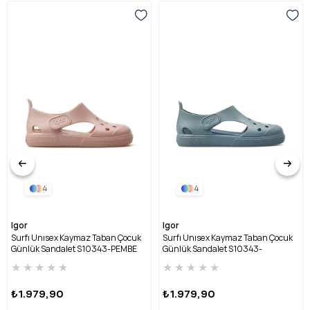
4
4
Igor
Igor
Surfı Unısex Kaymaz Taban Çocuk
Surfı Unısex Kaymaz Taban Çocuk
Günlük Sandalet S10343-PEMBE
Günlük Sandalet S10343-
OKYANUS
★
★
★
★
★
★
★
★
★
★
₺1.979,90
₺1.979,90