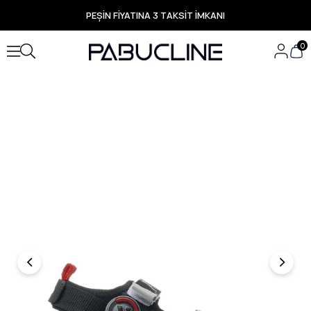
PEŞİN FİYATINA 3 TAKSİT İMKANI
TÜM ÜRÜNLERDE ÜCRETSİZ KARGO
Yeni Sezon Ürünlerde Özel Fırsatlar
0
Seçili Ürünlerde Hızlı Teslimat