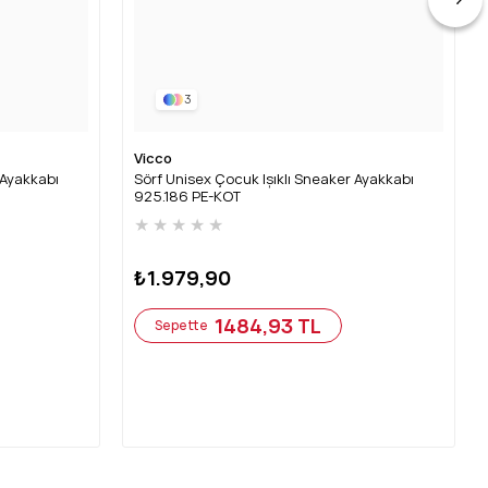
3
Vicco
 Ayakkabı
Sörf Unisex Çocuk Işıklı Sneaker Ayakkabı
925.186 PE-KOT
★
★
★
★
★
₺1.979,90
1484,93 TL
Sepette