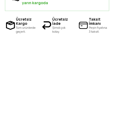
yarın kargoda
Ücretsiz
Ücretsiz
Taksit
Kargo
İade
İmkanı
Tüm ürünlerde
Şimdi çok
Peşin fiyatına
geçerli.
kolay.
3 taksit.