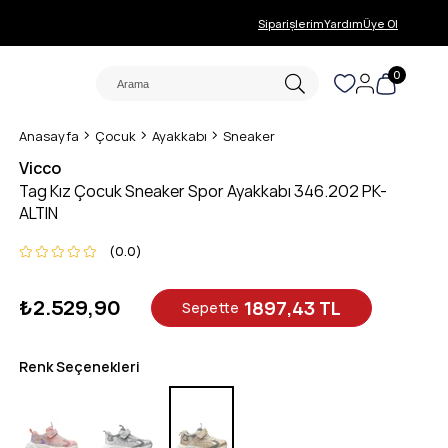
Siparişlerim
Yardım
Üye Ol
0
Anasayfa
Çocuk
Ayakkabı
Sneaker
Vicco
Tag Kız Çocuk Sneaker Spor Ayakkabı 346.202 PK-
ALTIN
0.0
₺2.529,90
1897,43 TL
Sepette
Renk Seçenekleri