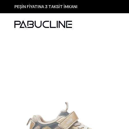
PEŞİN FİYATINA 3 TAKSİT İMKANI
TÜM ÜRÜNLERDE ÜCRETSİZ KARGO
Yeni Sezon Ürünlerde Özel Fırsatlar
Seçili Ürünlerde Hızlı Teslimat