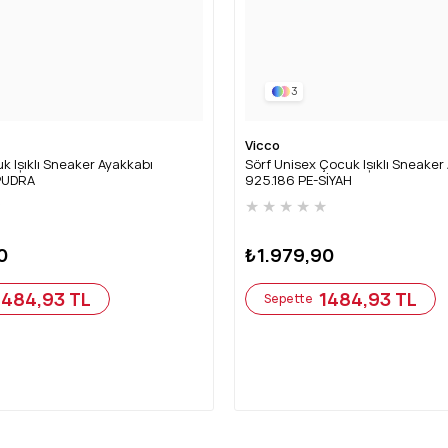
3
Vicco
k Işıklı Sneaker Ayakkabı
Sörf Unisex Çocuk Işıklı Sneaker
PUDRA
925.186 PE-SİYAH
★
★
★
★
★
★
0
₺1.979,90
1484,93 TL
1484,93 TL
Sepette