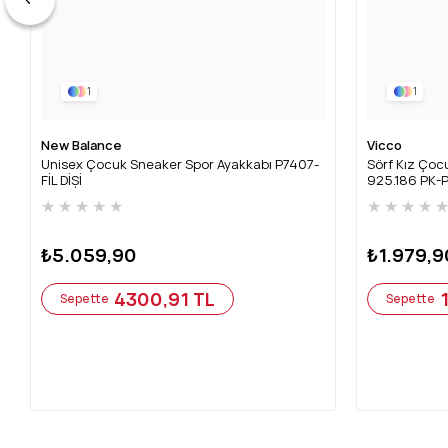
1
1
New Balance
Vicco
Unisex Çocuk Sneaker Spor Ayakkabı P7407-
Sörf Kız Çocu
FİL DİŞİ
925.186 PK-
★
★
★
★
★
★
★
★
★
₺5.059,90
₺1.979,9
4300,91 TL
Sepette
Sepette