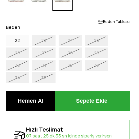
Beden Tablosu
Beden
22
23
24
25
26
27
28
29
30
31
32
33
34
35
Hızlı Teslimat
07 saat 25 dk 32 sn içinde sipariş verirsen