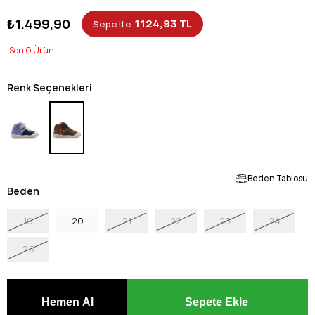
₺1.499,90
1124,93 TL
Sepette
0
Renk Seçenekleri
Beden Tablosu
Beden
19
20
21
22
23
24
25