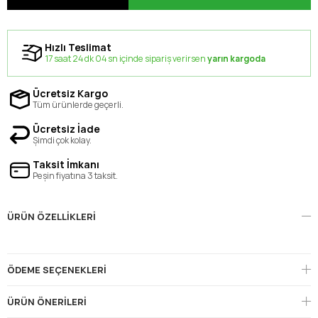
Hızlı Teslimat
17 saat 24 dk 03 sn içinde sipariş verirsen
yarın kargoda
Ücretsiz Kargo
Tüm ürünlerde geçerli.
Ücretsiz İade
Şimdi çok kolay.
Taksit İmkanı
Peşin fiyatına 3 taksit.
ÜRÜN ÖZELLIKLERI
ÖDEME SEÇENEKLERI
ÜRÜN ÖNERILERI