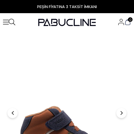
PEŞİN FİYATINA 3 TAKSİT İMKANI
TÜM ÜRÜNLERDE ÜCRETSİZ KARGO
Yeni Sezon Ürünlerde Özel Fırsatlar
0
Seçili Ürünlerde Hızlı Teslimat