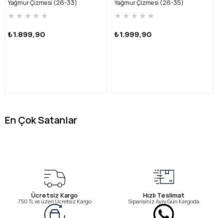
Yağmur Çizmesi (26-33)
Yağmur Çizmesi (26-35)
HRBFTW720 FU-SARI
HRBFTW701 FU-MAVİ
★
★
★
★
★
★
★
★
★
★
₺1.899,90
₺1.999,90
En Çok Satanlar
Ücretsiz Kargo
Hızlı Teslimat
750 TL ve üzeri Ücretsiz Kargo
Siparişiniz Aynı Gün Kargoda